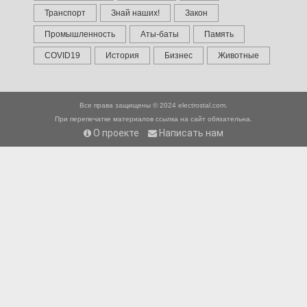
Транспорт
Знай наших!
Закон
Промышленность
Аты-баты
Память
COVID19
История
Бизнес
Животные
Все права защищены © 2024
electrostal.com.
При перепечатке материалов ссылка на сайт обязательна.
О проекте
Написать нам