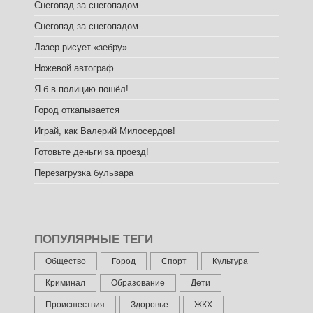
Снегопад за снегопадом
Снегопад за снегопадом
Лазер рисует «зебру»
Ножевой автограф
Я б в полицию пошёл!..
Город откапывается
Играй, как Валерий Милосердов!
Готовьте деньги за проезд!
Перезагрузка бульвара
ПОПУЛЯРНЫЕ ТЕГИ
Общество
Город
Спорт
Культура
Криминал
Образование
Дети
Происшествия
Здоровье
ЖКХ