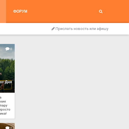
ФОРУМ
Прислать новость или афишу
0
от Дня
а
акие
пару
просто
ика!
0