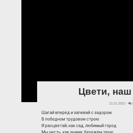
Цвети, наш
21.01.2022 -
Шагай вперёд и запевай с задором
В победном трудовом строю
И расцветай, как сад, любимый город.
Мы честь, как знамя, бережём твою.