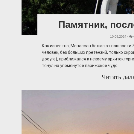
Памятник, посл
10.09.2024 -
Как известно, Мопассан бежал от пошлости 
человек, без больших претензий, только скро
досуге), приближался к некоему архитектурн
тянул на упомянутое парижское чудо.
Читать дал