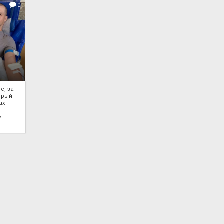
0
е, за
торый
ах
м