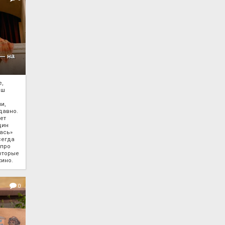
 — на
е,
аш
и,
давно.
ет
дин
ась»
сегда
 про
оторые
кино.
0