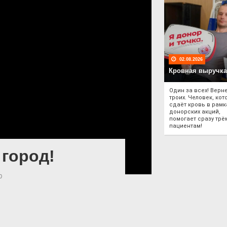
02.08.2026
Кровная выручка
Один за всех! Верне
троих. Человек, ко
сдаёт кровь в рамк
донорских акций,
помогает сразу трё
пациентам!
 город!
0