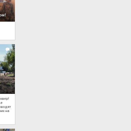
ом!
0
квер!
ье
оводят
чих на