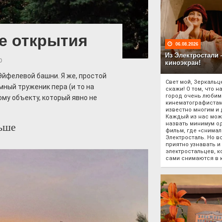
е открытия
06.08.2026
Из Электростали
0
киноэкран!
Эйфелевой башни. Я же, простой
Свет мой, Зеркальц
мный труженик пера (и то на
скажи! О том, что н
город очень любим
ому объекту, который явно не
кинематографистам
известно многим и 
Каждый из нас мож
назвать минимум о
ьше
фильм, где «снимал
Электросталь. Но в
приятно узнавать и
электростальцев, к
сами снимаются в 