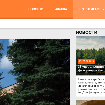
НОВОСТИ
АФИША
КРАЕВЕДЕНИЕ
НОВОСТИ
07.08.2026
33 удовольствия 
физкультурника
Научиться гребле н
каяке, узнать, кто т
джамперы, и взять 
уроков танцев — за
на Дне физкультурн