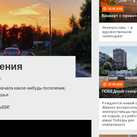
03.08.2026
Конверт с привет
Электросталь — в
художественном
челлендже!
ения
0
02.08.2026
начала какое-нибудь поселение,
ПОБЕДный сквер
ишье.
Рождается новый с
ьше
Жаркое воскресен
электростальцы пр
на отдыхе, а у рабо
улице Победы дел
невпроворот.