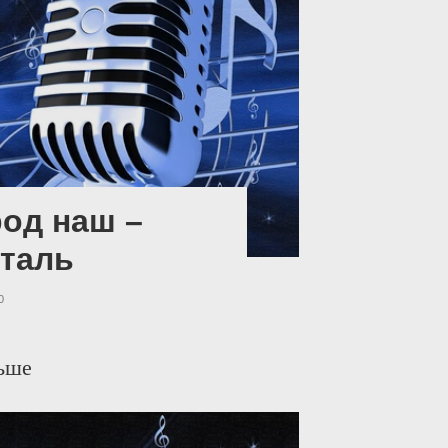
од наш –
таль
0
ьше