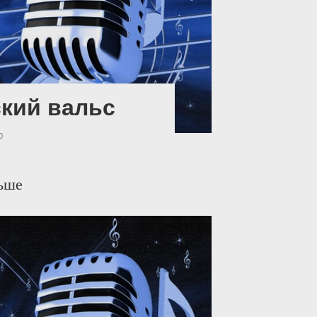
кий вальс
0
ьше