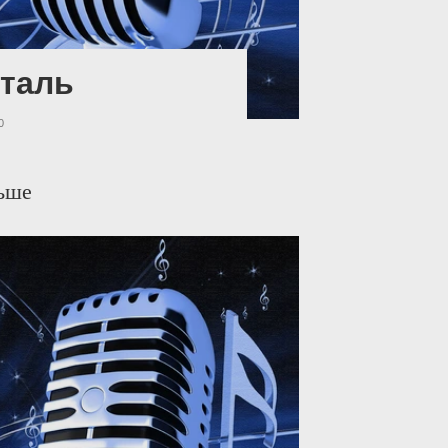
таль
0
ьше