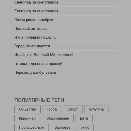
Снегопад за снегопадом
Снегопад за снегопадом
Лазер рисует «зебру»
Ножевой автограф
Я б в полицию пошёл!..
Город откапывается
Играй, как Валерий Милосердов!
Готовьте деньги за проезд!
Перезагрузка бульвара
ПОПУЛЯРНЫЕ ТЕГИ
Общество
Город
Спорт
Культура
Криминал
Образование
Дети
Происшествия
Здоровье
ЖКХ