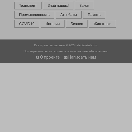
Транспорт
Знай наших!
Закон
Промышленность
Аты-баты
Память
COVID19
История
Бизнес
Животные
Все права защищены © 2024
electrostal.com.
При перепечатке материалов ссылка на сайт обязательна.
О проекте
Написать нам