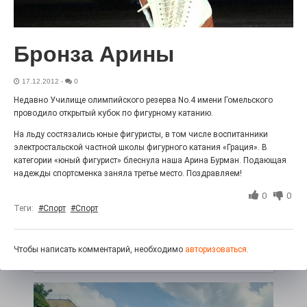
27.07.2026
0
Радость в квадрате! На этой неделе электростальцев
дважды порадует проект «Районы-кварталы».
Бронза Арины
17.12.2012
-
0
Недавно Училище олимпийского резерва No.4 имени Гомельского
проводило открытый кубок по фигурному катанию.
На льду состязались юные фигуристы, в том числе воспитанники
электростальской частной школы фигурного катания «Грация». В
категории «юный фигурист» блеснула наша Арина Бурман. Подающая
надежды спортсменка заняла третье место. Поздравляем!
0
0
Теги:
#Спорт
#Спорт
100 футов под килем!
26.07.2026
0
Чтобы написать комментарий, необходимо
авторизоваться.
«С ними дядька Черномор»