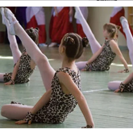
летения
0
поделиться
 Э в разрезе истории города?
с, правда?
истории, литературе и детям
0
но зарекомендовала себя флагманом
ередной раз этот статус подтвердили