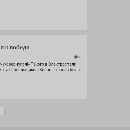
я к победе
0
ё муж вернулся!» Такого в Электростали
катах болельщиков. Вернее, теперь было!
.