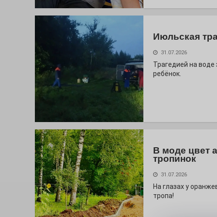
Июльская тр
31.07.2026
Трагедией на воде
ребёнок.
В моде цвет 
тропинок
31.07.2026
На глазах у оранж
тропа!