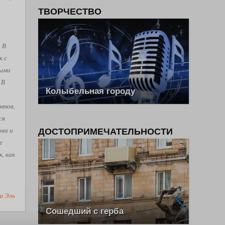
ТВОРЧЕСТВО
. В
к с
рыми
 В
Колыбельная городу
нтов,
ся
ова и
ДОСТОПРИМЕЧАТЕЛЬНОСТИ
е
, как
ш Эль
Сошедший с герба