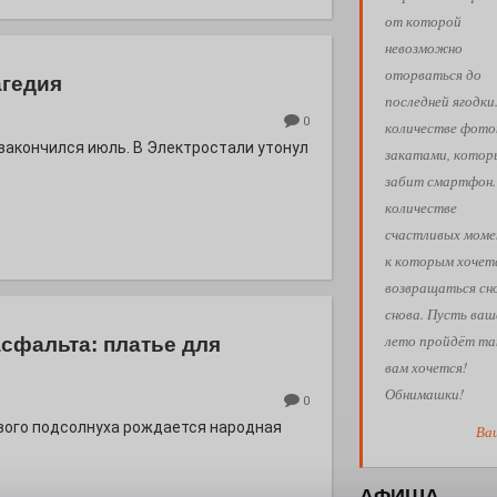
от которой
невозможно
оторваться до
агедия
последней ягодки
0
количестве фото
 закончился июль. В Электростали утонул
закатами, кото
забит смартфон.
количестве
счастливых моме
к которым хочет
возвращаться сн
снова. Пусть ваш
лето пройдёт так
асфальта: платье для
вам хочется!
Обнимашки!
0
евого подсолнуха рождается народная
Ва
АФИША