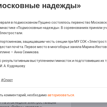
московные надежды»
евраля в подмосковном Пущино состоялось первенство Московск
имнастике «Подмосковные надежды». В соревнованиях приняли уч
ны — одно на всех
Электростали.
0
портсменкам, защищавшим честь секции при МУ СОК «Электроста
 героизма» — новый масштабный проект,
остальцев приглашает к себе
дестал почёта. Первое место в многоборье заняла Марина Изотова
м. Олега Коняшина.
иплине — Анна Семикова.
 результативным выступлением гимнасток и подготовивших их тре
И. А. Кудряшову.
#Спорт
рталы» путешествуют по
ть комментарий, необходимо
авторизоваться.
0
е! На этой неделе электростальцев