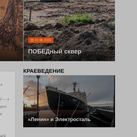
02.08.2026
ПОБЕДный сквер
КРАЕВЕДЕНИЕ
 в
ё — в
орое
не
«Ленин» и Электросталь
ней,