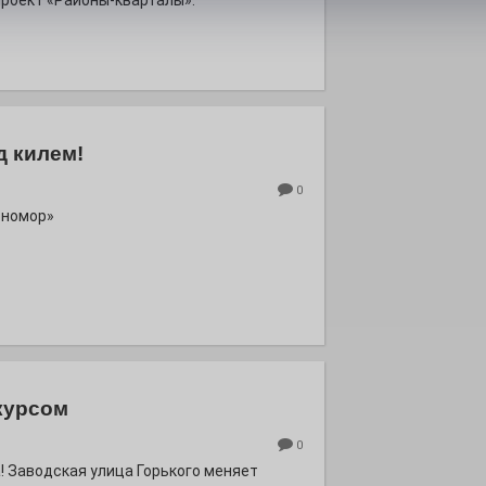
роект «Районы-кварталы».
д килем!
0
рномор»
курсом
0
! Заводская улица Горького меняет