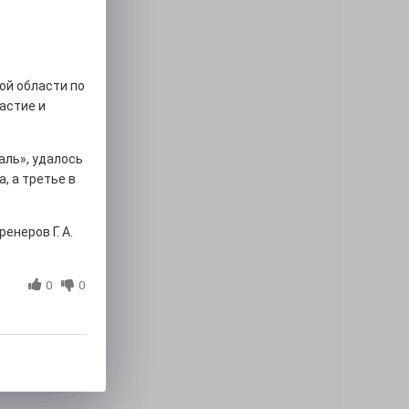
ой области по
астие и
ль», удалось
, а третье в
неров Г. А.
0
0