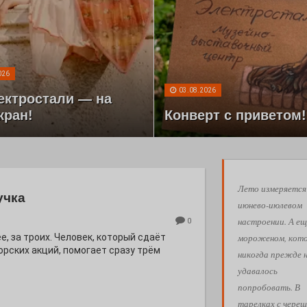
026
03.08.2026
ектростали — на
кран!
Конверт с приветом!
Лето измеряется
учка
июнево-июлевом
настроении. А ещ
0
мороженом, кот
е, за троих. Человек, который сдаёт
орских акций, помогает сразу трём
никогда прежде 
удавалось
попробовать. В
тарелках с череш