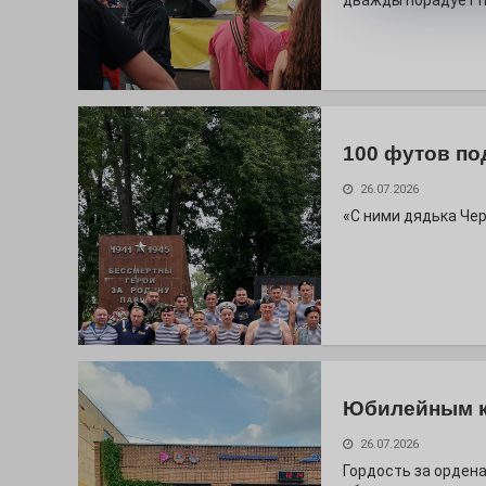
дважды порадует п
100 футов по
26.07.2026
«С ними дядька Че
Юбилейным 
26.07.2026
Гордость за ордена