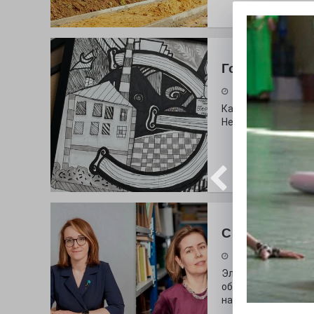
Городские сп
30.07.2026
Как выглядит буква
Неожиданный вопро
С любовью к 
29.07.2026
Электросталь дав
образования. В оч
наши педагоги.