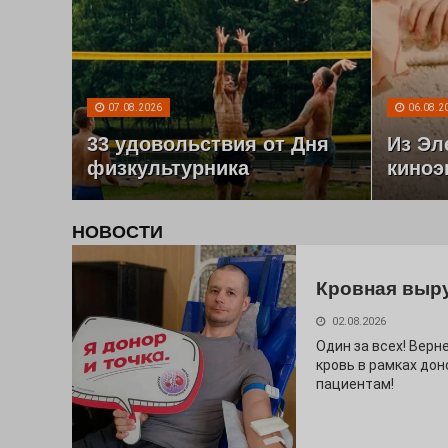
07.08.2026
06.08.2
33 удовольствия от Дня
Из Эл
физкультурника
киноэ
НОВОСТИ
Кровная выр
02.08.2026
Один за всех! Верне
кровь в рамках дон
пациентам!