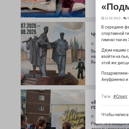
«Под
21.02.2013
-
0
В середине ф
спортивной г
Чувство Роди
гимнастки из 
28.07.2026
Двум нашим с
Выставка «Палитра
на который электр
взойти на пье
Выставочный зал и
этой же дисц
Поздравляем с
Ануфриенко и 
Теги:
#Спорт
«Районы-ква
городу
Чтобы написа
27.07.2026
Радость в квадрат