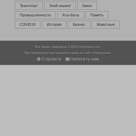
Транспорт
Знай наших!
Закон
Промышленность
Аты-баты
Память
COVID19
История
Бизнес
Животные
Все права защищены © 2024
electrostal.com.
При перепечатке материалов ссылка на сайт обязательна.
О проекте
Написать нам