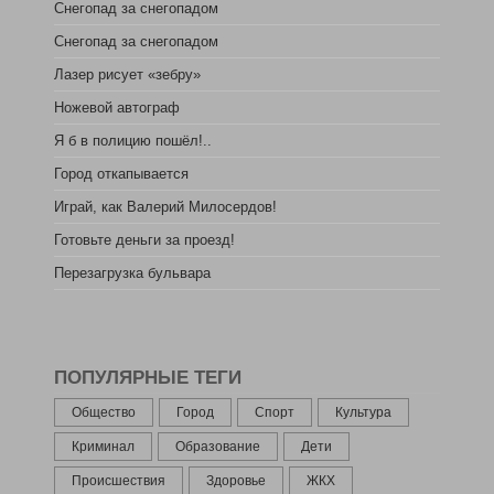
Снегопад за снегопадом
Снегопад за снегопадом
Лазер рисует «зебру»
Ножевой автограф
Я б в полицию пошёл!..
Город откапывается
Играй, как Валерий Милосердов!
Готовьте деньги за проезд!
Перезагрузка бульвара
ПОПУЛЯРНЫЕ ТЕГИ
Общество
Город
Спорт
Культура
Криминал
Образование
Дети
Происшествия
Здоровье
ЖКХ