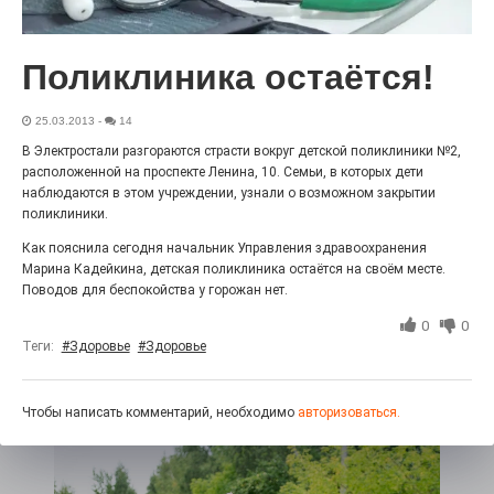
«С ними дядька Черномор»
Поликлиника остаётся!
25.03.2013
-
14
В Электростали разгораются страсти вокруг детской поликлиники №2,
расположенной на проспекте Ленина, 10. Семьи, в которых дети
наблюдаются в этом учреждении, узнали о возможном закрытии
поликлиники.
Как пояснила сегодня начальник Управления здравоохранения
Марина Кадейкина, детская поликлиника остаётся на своём месте.
Поводов для беспокойства у горожан нет.
Юбилейным курсом
0
0
Теги:
#Здоровье
#Здоровье
26.07.2026
0
Гордость за ордена! Заводская улица Горького
меняет облик.
Чтобы написать комментарий, необходимо
авторизоваться.