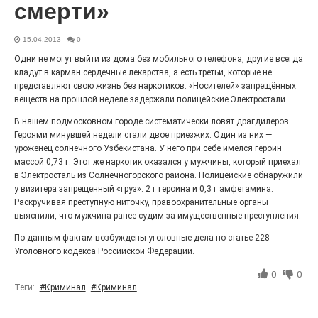
смерти»
27.07.2026
0
Радость в квадрате! На этой неделе электростальцев
дважды порадует проект «Районы-кварталы».
15.04.2013
-
0
Одни не могут выйти из дома без мобильного телефона, другие всегда
кладут в карман сердечные лекарства, а есть третьи, которые не
представляют свою жизнь без наркотиков. «Носителей» запрещённых
веществ на прошлой неделе задержали полицейские Электростали.
В нашем подмосковном городе систематически ловят драгдилеров.
Героями минувшей недели стали двое приезжих. Один из них —
уроженец солнечного Узбекистана. У него при себе имелся героин
массой 0,73 г. Этот же наркотик оказался у мужчины, который приехал
в Электросталь из Солнечногорского района. Полицейские обнаружили
у визитера запрещенный «груз»: 2 г героина и 0,3 г амфетамина.
Раскручивая преступную ниточку, правоохранительные органы
выяснили, что мужчина ранее судим за имущественные преступления.
100 футов под килем!
По данным фактам возбуждены уголовные дела по статье 228
26.07.2026
0
Уголовного кодекса Российской Федерации.
«С ними дядька Черномор»
0
0
Теги:
#Криминал
#Криминал