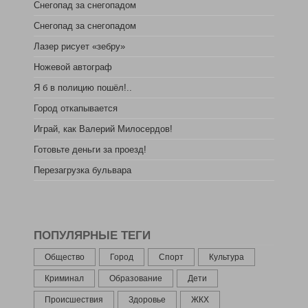
Снегопад за снегопадом
Снегопад за снегопадом
Лазер рисует «зебру»
Ножевой автограф
Я б в полицию пошёл!..
Город откапывается
Играй, как Валерий Милосердов!
Готовьте деньги за проезд!
Перезагрузка бульвара
ПОПУЛЯРНЫЕ ТЕГИ
Общество
Город
Спорт
Культура
Криминал
Образование
Дети
Происшествия
Здоровье
ЖКХ