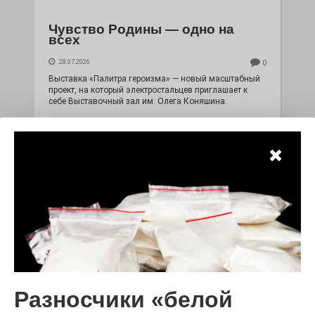
Чувство Родины — одно на
всех
28.07.2026
0
Выставка «Палитра героизма» — новый масштабный
проект, на который электростальцев приглашает к
себе Выставочный зал им. Олега Коняшина.
«Районы-кварталы»
Разносчики «белой
путешествуют по городу