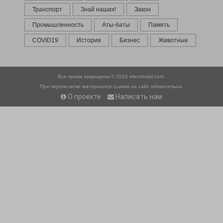
Транспорт
Знай наших!
Закон
Промышленность
Аты-баты
Память
COVID19
История
Бизнес
Животные
Все права защищены © 2024
electrostal.com.
При перепечатке материалов ссылка на сайт обязательна.
О проекте
Написать нам