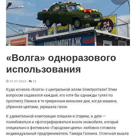
«Районы-кварталы»
путешествуют по городу
27.07.2026
0
Радость в квадрате! На этой неделе электростальцев
дважды порадует проект «Районы-кварталы».
«Волга» одноразового
использования
07.07.2013
-
15
Куда исчезла «Волга» с центральной аллеи Электростали? Этим
вопросом задавался каждый, кто хотя бы однажды гулял по
проспекту Ленина в те прекрасные июньские дни, когда машина,
убранная цветами, украшала газон.
К удивительной композиции спешили и старики, и дети —
полюбоваться и сфотографироваться возле экомобиля, который
100 футов под килем!
специально к фестивалю «Городские цветы» любовно готовила
индивидуальный предприниматель Тамара Галкина. Отличная вышла
26.07.2026
0