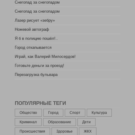
Снегопад за снегопадом
Снегопад за снегопадом
Лазер рисует «зебру»
Ножевой автограф
Я б в полицию пошёл!..
Город откапывается
Играй, как Валерий Милосердов!
Готовьте деньги за проезд!
Перезагрузка бульвара
ПОПУЛЯРНЫЕ ТЕГИ
Общество
Город
Спорт
Культура
Криминал
Образование
Дети
Происшествия
Здоровье
ЖКХ