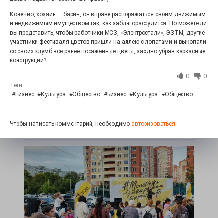
Конечно, хозяин — барин, он вправе распоряжаться своим движимым
и недвижимым имуществом так, как заблагорассудится. Но можете ли
вы представить, чтобы работники МСЗ, «Электростали», ЭЗТМ, другие
участники фестиваля цветов пришли на аллею с лопатами и выкопали
со своих клумб все ранее посаженные цветы, заодно убрав каркасные
конструкции?..
0
0
Железная воля к победе
Теги:
#Бизнес
#Культура
#Общество
#Бизнес
#Культура
#Общество
25.07.2026
0
«Беги, как будто её муж вернулся!» Такого в
Электростали ещё не было на плакатах болельщиков.
Чтобы написать комментарий, необходимо
авторизоваться.
Вернее, теперь было!