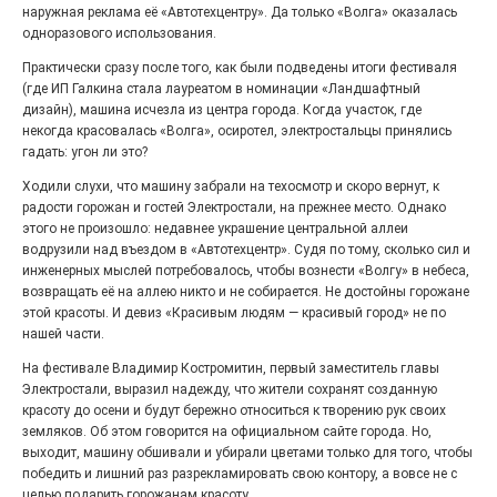
наружная реклама её «Автотехцентру». Да только «Волга» оказалась
«С ними дядька Черномор»
одноразового использования.
Практически сразу после того, как были подведены итоги фестиваля
(где ИП Галкина стала лауреатом в номинации «Ландшафтный
дизайн), машина исчезла из центра города. Когда участок, где
некогда красовалась «Волга», осиротел, электростальцы принялись
гадать: угон ли это?
Ходили слухи, что машину забрали на техосмотр и скоро вернут, к
радости горожан и гостей Электростали, на прежнее место. Однако
этого не произошло: недавнее украшение центральной аллеи
водрузили над въездом в «Автотехцентр». Судя по тому, сколько сил и
инженерных мыслей потребовалось, чтобы вознести «Волгу» в небеса,
возвращать её на аллею никто и не собирается. Не достойны горожане
Юбилейным курсом
этой красоты. И девиз «Красивым людям — красивый город» не по
нашей части.
26.07.2026
0
На фестивале Владимир Костромитин, первый заместитель главы
Гордость за ордена! Заводская улица Горького
Электростали, выразил надежду, что жители сохранят созданную
меняет облик.
красоту до осени и будут бережно относиться к творению рук своих
земляков. Об этом говорится на официальном сайте города. Но,
выходит, машину обшивали и убирали цветами только для того, чтобы
победить и лишний раз разрекламировать свою контору, а вовсе не с
целью подарить горожанам красоту.