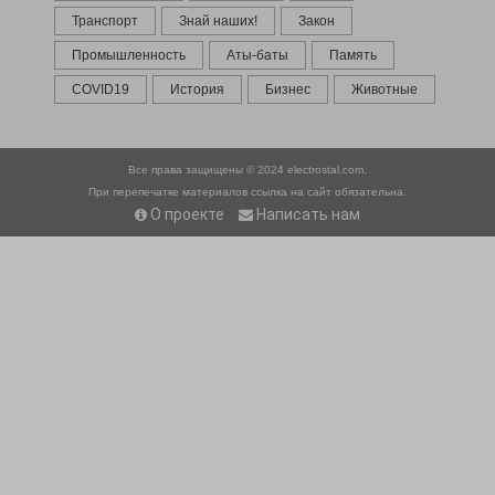
Транспорт
Знай наших!
Закон
Промышленность
Аты-баты
Память
COVID19
История
Бизнес
Животные
Все права защищены © 2024
electrostal.com.
При перепечатке материалов ссылка на сайт обязательна.
О проекте
Написать нам