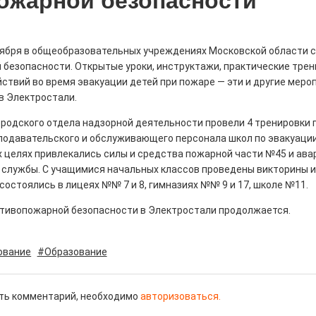
ожарной безопасности
тября в общеобразовательных учреждениях Московской области 
 безопасности. Открытые уроки, инструктажи, практические трен
ствий во время эвакуации детей при пожаре — эти и другие меро
рталы» путешествуют по
в Электростали.
0
ородского отдела надзорной деятельности провели 4 тренировки 
е! На этой неделе электростальцев
подавательского и обслуживающего персонала школ по эвакуации
роект «Районы-кварталы».
х целях привлекались силы и средства пожарной части №45 и ава
 службы. С учащимися начальных классов проведены викторины и
остоялись в лицеях №№ 7 и 8, гимназиях №№ 9 и 17, школе №11.
отивопожарной безопасности в Электростали продолжается.
д килем!
ование
#Образование
0
рномор»
ть комментарий, необходимо
авторизоваться.