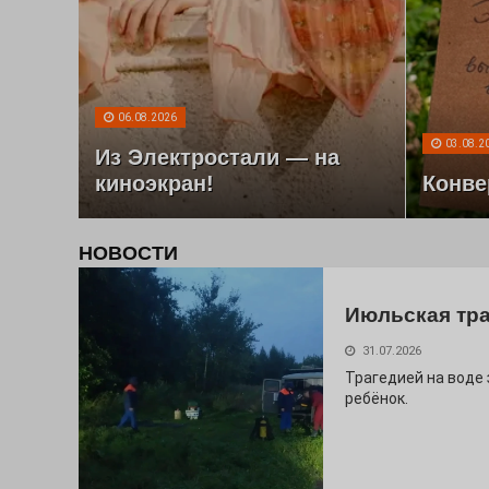
06.08.2026
03.08.2
Из Электростали — на
киноэкран!
Конве
НОВОСТИ
Июльская тр
31.07.2026
Трагедией на воде
ребёнок.