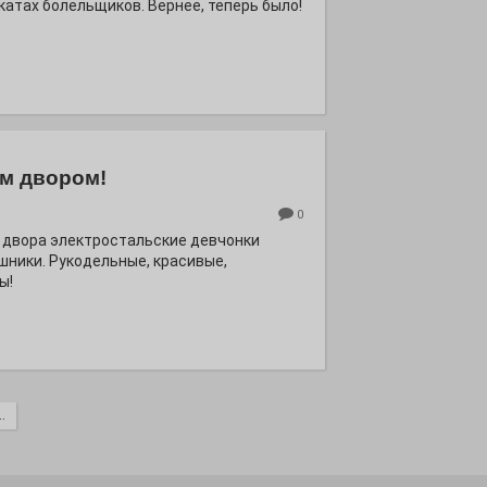
катах болельщиков. Вернее, теперь было!
м двором!
0
 двора электростальские девчонки
шники. Рукодельные, красивые,
ы!
.