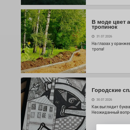
В моде цвет 
тропинок
31.07.2026
На глазах у оранж
тропа!
Городские сп
30.07.2026
Как выглядит буква
Неожиданный вопро