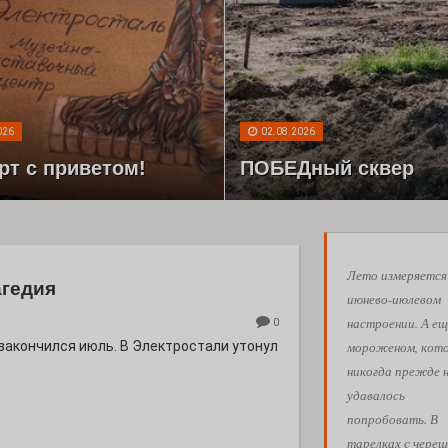
026
02.08.2026
рт с приветом!
ПОБЕДный сквер
Лето измеряется
агедия
июнево-июлевом
настроении. А ещ
0
мороженом, кот
 закончился июль. В Электростали утонул
никогда прежде 
удавалось
попробовать. В
тарелках с череш