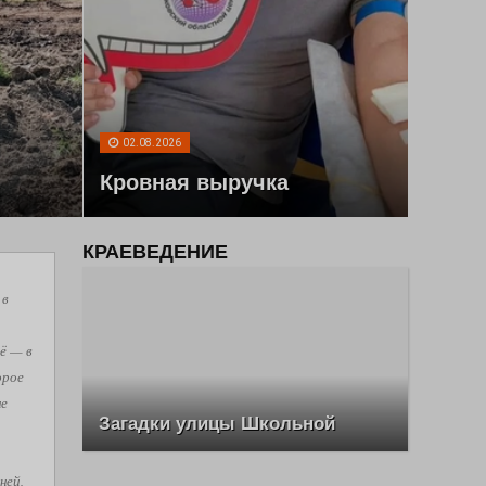
02.08.2026
Кровная выручка
КРАЕВЕДЕНИЕ
 в
ё — в
орое
не
Загадки улицы Школьной
ней,