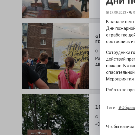
Дни п
17.09.2013
-
0
В начале сен
Дни пожарной
отработке дей
«Районы-ква
городу
состоялись и 
27.07.2026
Сотрудники г
Радость в квадрат
действий пре
дважды порадует п
пожаре. В эти
спасательной
Мероприятия с
Работа по пр
100 футов по
Теги:
#Образ
26.07.2026
«С ними дядька Че
Чтобы написа