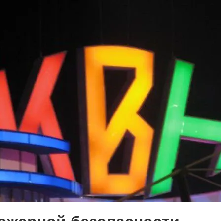
истории, литературе и детям
0
поделиться
но зарекомендовала себя флагманом
ередной раз этот статус подтвердили
ны — одно на всех
0
 героизма» — новый масштабный проект,
остальцев приглашает к себе
м. Олега Коняшина.