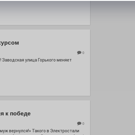
курсом
0
! Заводская улица Горького меняет
я к победе
0
ё муж вернулся!» Такого в Электростали