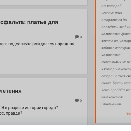
от которой
невозможно
оторваться до
асфальта: платье для
последней ягодки
количестве фото
0
закатами, кото
евого подсолнуха рождается народная
забит смартфон.
количестве
счастливых моме
к которым хочет
возвращаться сн
снова. Пусть ваш
лето пройдёт так
летения
вам хочется!
0
Обнимашки!
 Э в разрезе истории города?
с, правда?
Ва
АФИША