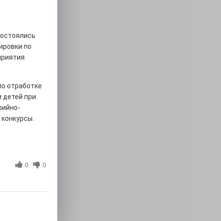
состоялись
ировки по
приятия
по отработке
 детей при
рийно-
 конкурсы.
0
0