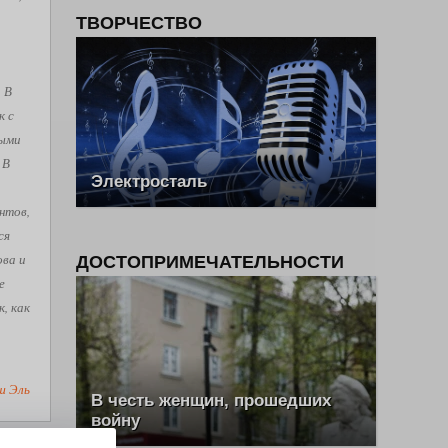
ТВОРЧЕСТВО
. В
к с
рыми
 В
Электросталь
нтов,
ся
ова и
ДОСТОПРИМЕЧАТЕЛЬНОСТИ
е
, как
ш Эль
В честь женщин, прошедших
войну