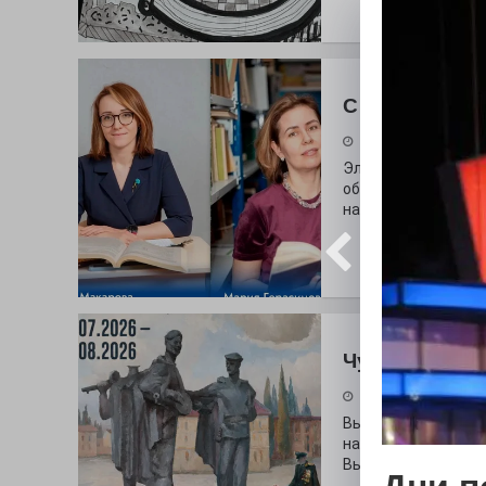
С любовью к 
29.07.2026
Электросталь дав
образования. В оч
наши педагоги.
Чувство Роди
28.07.2026
Выставка «Палитра
на который электр
Выставочный зал и