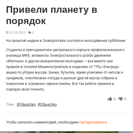
«С ними дядька Черномор»
Привели планету в
порядок
23.10.2013
-
0
На прошлой неделе в Электростали состоялся молодёжный субботник.
Студенты и преподаватели центрального корпуса профессионального
училища №80, активисты Электростальского штаба движения
«Местные» и другая инициативная молодежь — все вместе они
провели в поселке Машиностроитель и недалеко от ТРЦ «Эльград»
акцию по уборке мусора. Банки, бутылки, яркие упаковки от чипсов и
сухариков, пластиковая посуда и разный другой мусор собрали и
Юбилейным курсом
поместили в огромные черные пакеты. Вот так ребята привели в
порядок свою планету.
26.07.2026
0
0
0
Гордость за ордена! Заводская улица Горького
Теги:
#Общество
#Общество
меняет облик.
Чтобы написать комментарий, необходимо
авторизоваться.