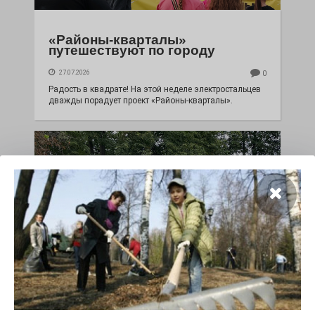
«Районы-кварталы»
путешествуют по городу
27.07.2026
0
Радость в квадрате! На этой неделе электростальцев
дважды порадует проект «Районы-кварталы».
100 футов под килем!
26.07.2026
0