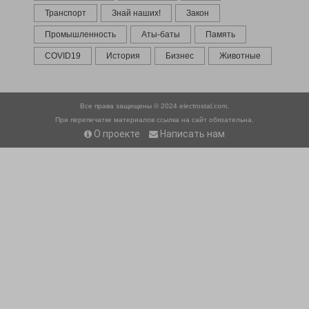
Транспорт
Знай наших!
Закон
Промышленность
Аты-баты
Память
COVID19
История
Бизнес
Животные
Все права защищены © 2024
electrostal.com.
При перепечатке материалов ссылка на сайт обязательна.
О проекте
Написать нам