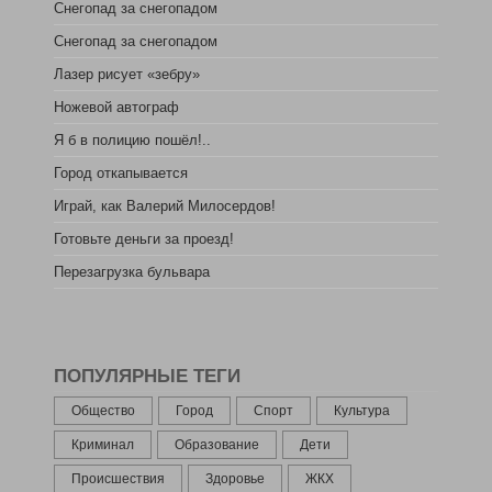
Снегопад за снегопадом
Снегопад за снегопадом
Лазер рисует «зебру»
Ножевой автограф
Я б в полицию пошёл!..
Город откапывается
Играй, как Валерий Милосердов!
Готовьте деньги за проезд!
Перезагрузка бульвара
ПОПУЛЯРНЫЕ ТЕГИ
Общество
Город
Спорт
Культура
Криминал
Образование
Дети
Происшествия
Здоровье
ЖКХ