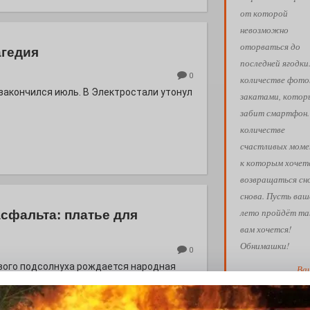
от которой
невозможно
оторваться до
агедия
последней ягодки
0
количестве фото
 закончился июль. В Электростали утонул
закатами, кото
забит смартфон.
количестве
счастливых моме
к которым хочет
возвращаться сн
снова. Пусть ваш
лето пройдёт так
асфальта: платье для
вам хочется!
Обнимашки!
0
евого подсолнуха рождается народная
Ва
АФИША