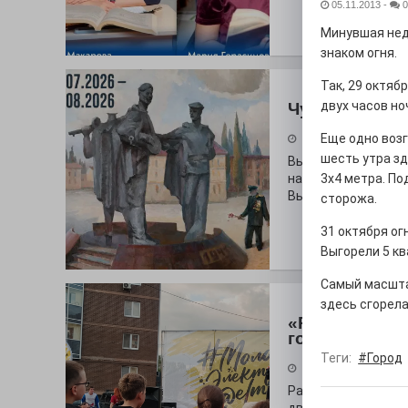
05.11.2013
-
0
Минувшая нед
знаком огня.
Так, 29 октяб
двух часов но
Чувство Роди
Еще одно возг
28.07.2026
шесть утра зд
Выставка «Палитра
на который электр
3х4 метра. П
Выставочный зал и
сторожа.
31 октября ог
Выгорели 5 кв
Самый масшта
здесь сгорела
«Районы-ква
городу
Теги:
#Город
27.07.2026
Радость в квадрат