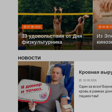
07.08.2026
06.08.2
33 удовольствия от Дня
Из Эл
физкультурника
киноэ
НОВОСТИ
Кровная выр
02.08.2026
Один за всех! Верне
кровь в рамках дон
пациентам!