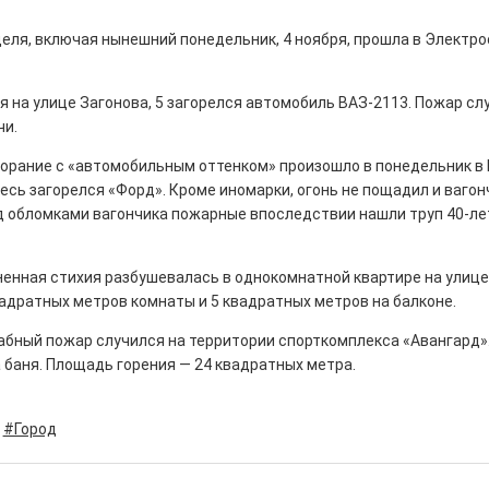
еля, включая нынешний понедельник, 4 ноября, прошла в Электро
ря на улице Загонова, 5 загорелся автомобиль ВАЗ-2113. Пожар сл
чи.
ны — одно на всех
орание с «автомобильным оттенком» произошло в понедельник в 
0
есь загорелся «Форд». Кроме иномарки, огонь не пощадил и ваго
 героизма» — новый масштабный проект,
остальцев приглашает к себе
од обломками вагончика пожарные впоследствии нашли труп 40-ле
м. Олега Коняшина.
ненная стихия разбушевалась в однокомнатной квартире на улице 
адратных метров комнаты и 5 квадратных метров на балконе.
бный пожар случился на территории спорткомплекса «Авангард».
 баня. Площадь горения — 24 квадратных метра.
рталы» путешествуют по
#Город
0
е! На этой неделе электростальцев