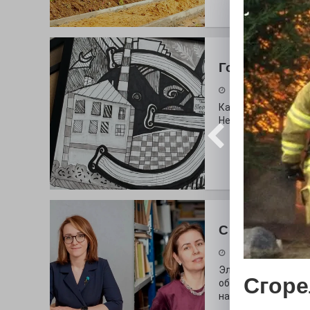
Городские сп
30.07.2026
Как выглядит буква
Неожиданный вопро
С любовью к 
29.07.2026
Электросталь дав
Сгоре
образования. В оч
наши педагоги.