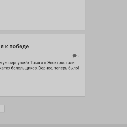
я к победе
0
ё муж вернулся!» Такого в Электростали
катах болельщиков. Вернее, теперь было!
.