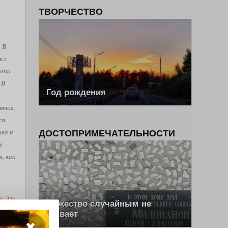
ТВОРЧЕСТВО
. В
к с
рыми
 В
Год рождения
нтов,
ся
ова и
ДОСТОПРИМЕЧАТЕЛЬНОСТИ
е
, как
ш Эль
Мужество случайным не
бывает