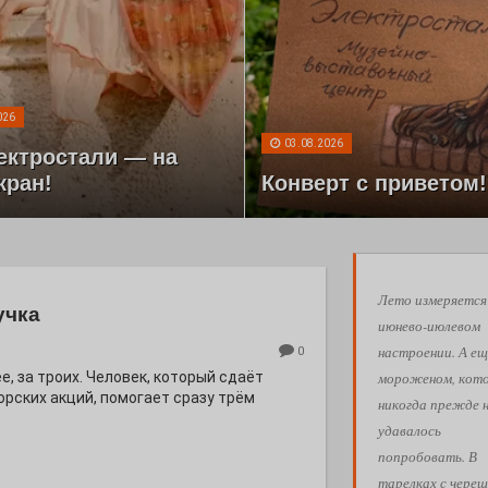
026
03.08.2026
ектростали — на
кран!
Конверт с приветом!
Лето измеряется
учка
июнево-июлевом
настроении. А ещ
0
мороженом, кот
е, за троих. Человек, который сдаёт
орских акций, помогает сразу трём
никогда прежде 
удавалось
попробовать. В
тарелках с череш