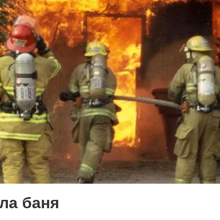
летения
0
поделиться
 Э в разрезе истории города?
с, правда?
истории, литературе и детям
0
но зарекомендовала себя флагманом
ла баня
ередной раз этот статус подтвердили