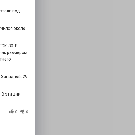
стали под
учился около
ГСК-30. В
нчик размером
тнего
Западной, 29.
 В эти дни
0
0