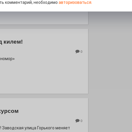
роект «Районы-кварталы».
ть комментарий, необходимо
авторизоваться.
д килем!
0
рномор»
курсом
0
! Заводская улица Горького меняет