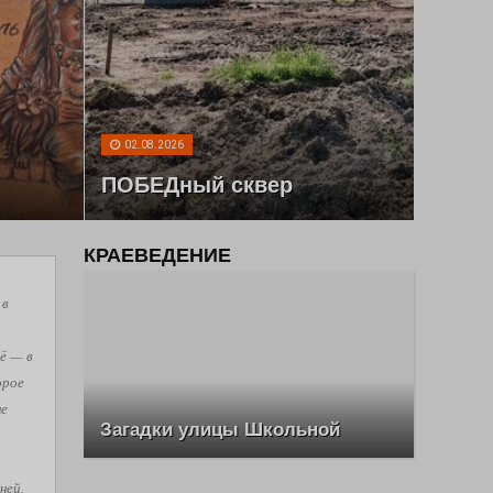
02.08.2026
ПОБЕДный сквер
КРАЕВЕДЕНИЕ
 в
ё — в
орое
не
Загадки улицы Школьной
ней,