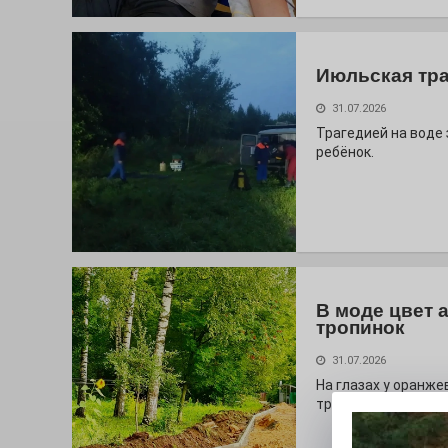
Июльская тр
31.07.2026
Трагедией на воде
ребёнок.
В моде цвет 
тропинок
31.07.2026
На глазах у оранж
тропа!