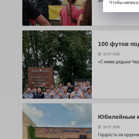
дважды порадует п
Чтобы написа
100 футов по
26.07.2026
«С ними дядька Че
Юбилейным 
26.07.2026
Гордость за ордена