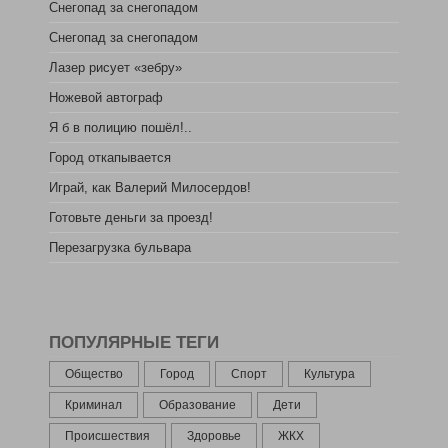
Снегопад за снегопадом
Снегопад за снегопадом
Лазер рисует «зебру»
Ножевой автограф
Я б в полицию пошёл!..
Город откапывается
Играй, как Валерий Милосердов!
Готовьте деньги за проезд!
Перезагрузка бульвара
ПОПУЛЯРНЫЕ ТЕГИ
Общество
Город
Спорт
Культура
Криминал
Образование
Дети
Происшествия
Здоровье
ЖКХ