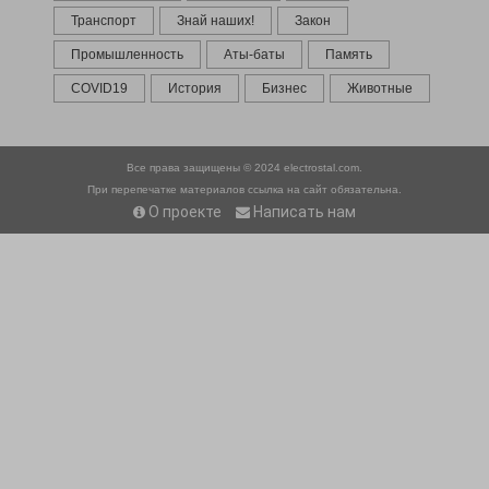
Транспорт
Знай наших!
Закон
Промышленность
Аты-баты
Память
COVID19
История
Бизнес
Животные
Все права защищены © 2024
electrostal.com.
При перепечатке материалов ссылка на сайт обязательна.
О проекте
Написать нам