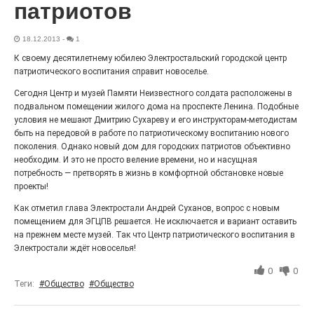
патриотов
«С ними дядька Черномор»
18.12.2013
-
1
К своему десятилетнему юбилею Электростальский городской центр
патриотического воспитания справит новоселье.
Сегодня Центр и музей Памяти Неизвестного солдата расположены в
подвальном помещении жилого дома на проспекте Ленина. Подобные
условия не мешают Дмитрию Сухареву и его инструкторам-методистам
быть на передовой в работе по патриотическому воспитанию нового
поколения. Однако новый дом для городских патриотов объективно
необходим. И это не просто веление времени, но и насущная
потребность — претворять в жизнь в комфортной обстановке новые
проекты!
Юбилейным курсом
Как отметил глава Электростали Андрей Суханов, вопрос с новым
26.07.2026
0
помещением для ЭГЦПВ решается. Не исключается и вариант оставить
на прежнем месте музей. Так что Центр патриотического воспитания в
Гордость за ордена! Заводская улица Горького
меняет облик.
Электростали ждёт новоселья!
0
0
Теги:
#Общество
#Общество