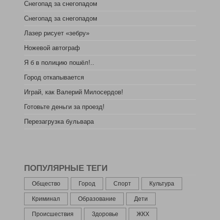
Снегопад за снегопадом
Снегопад за снегопадом
Лазер рисует «зебру»
Ножевой автограф
Я б в полицию пошёл!..
Город откапывается
Играй, как Валерий Милосердов!
Готовьте деньги за проезд!
Перезагрузка бульвара
ПОПУЛЯРНЫЕ ТЕГИ
Общество
Город
Спорт
Культура
Криминал
Образование
Дети
Происшествия
Здоровье
ЖКХ