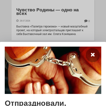
Чувство Родины — одно на
всех
28.07.2026
0
Выставка «Палитра героизма» — новый масштабный
проект, на который электростальцев приглашает к
себе Выставочный зал им. Олега Коняшина.
«Районы-кварталы»
путешествуют по городу
Отпраздновали,