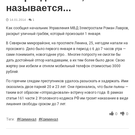
27.07.2026
0
называется...
Радость в квадрате! На этой неделе электростальцев
дважды порадует проект «Районы-кварталы».
14.01.2014
-
1
Как сообщил начальник Управления МВД Электростали Роман Лавров,
раскрыт уличный грабёж, который произошёл 1 января.
В Северном микрорайоне, на проспекте Ленина, 25, негодяи напали на
прохожего. Дело было первого января в период с 6 до 7 часов утра —
сами понимаете, новогоднее утро... Многие попросту не смогли бы
дать достойный отпор нападавшим, а их тем более было двое. Свою
жертву они избили и отняли мобильный телефон стоимостью 3000
рублей.
По горячим следам преступников удалось разыскать и задержать. Ими
оказались двое парней 20 и 23 лет. Они признались, что были пьяны —
таким вот образом «отпраздновали» встречу нового года. В рамках
100 футов под килем!
статьи 161 части 2 Уголовного кодекса РФ им грозит наказание в виде
лишения свободы сроком до 7 лет.
26.07.2026
0
«С ними дядька Черномор»
0
0
Теги:
#Криминал
#Криминал