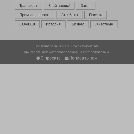
Транспорт
Знай наших!
Закон
Промышленность
Аты-баты
Память
COVID19
История
Бизнес
Животные
Все права защищены © 2024
electrostal.com.
При перепечатке материалов ссылка на сайт обязательна.
О проекте
Написать нам