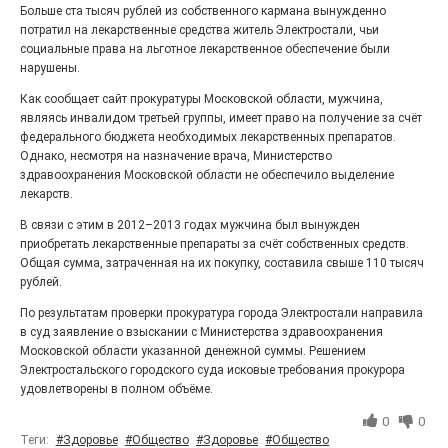
Больше ста тысяч рублей из собственного кармана вынужденно
«С ними дядька Черномор»
потратил на лекарственные средства житель Электростали, чьи
социальные права на льготное лекарственное обеспечение были
нарушены.
Как сообщает сайт прокуратуры Московской области, мужчина,
являясь инвалидом третьей группы, имеет право на получение за счёт
федерального бюджета необходимых лекарственных препаратов.
Однако, несмотря на назначение врача, Министерство
здравоохранения Московской области не обеспечило выделение
лекарств.
В связи с этим в 2012–2013 годах мужчина был вынужден
приобретать лекарственные препараты за счёт собственных средств.
Общая сумма, затраченная на их покупку, составила свыше 110 тысяч
Юбилейным курсом
рублей.
По результатам проверки прокуратура города Электростали направила
26.07.2026
0
в суд заявление о взыскании с Министерства здравоохранения
Гордость за ордена! Заводская улица Горького
Московской области указанной денежной суммы. Решением
меняет облик.
Электростальского городского суда исковые требования прокурора
удовлетворены в полном объёме.
0
0
Теги:
#Здоровье
#Общество
#Здоровье
#Общество