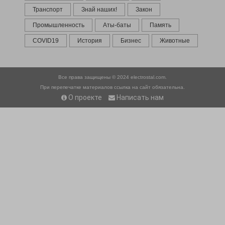
Транспорт
Знай наших!
Закон
Промышленность
Аты-баты
Память
COVID19
История
Бизнес
Животные
Все права защищены © 2024
electrostal.com.
При перепечатке материалов ссылка на сайт обязательна.
О проекте
Написать нам