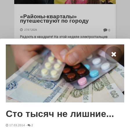
«Районы-кварталы»
путешествуют по городу
27.07.2026
0
Радость в квадрате! На этой неделе электростальцев
дважды порадует проект «Районы-кварталы».
Сто тысяч не лишние...
100 футов под килем!
17.03.2014
-
2
26.07.2026
0