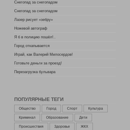
Снегопад за снегопадом
Снегопад за снегопадом
Лазер рисует «зебру»
Ножевой автограф
Я б в полицию пошёл!..
Город откапывается
Играй, как Валерий Милосердов!
Готовьте деньги за проезд!
Перезагрузка бульвара
ПОПУЛЯРНЫЕ ТЕГИ
Общество
Город
Спорт
Культура
Криминал
Образование
Дети
Происшествия
Здоровье
ЖКХ