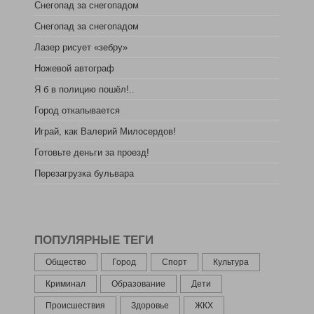
Снегопад за снегопадом
Снегопад за снегопадом
Лазер рисует «зебру»
Ножевой автограф
Я б в полицию пошёл!..
Город откапывается
Играй, как Валерий Милосердов!
Готовьте деньги за проезд!
Перезагрузка бульвара
ПОПУЛЯРНЫЕ ТЕГИ
Общество
Город
Спорт
Культура
Криминал
Образование
Дети
Происшествия
Здоровье
ЖКХ