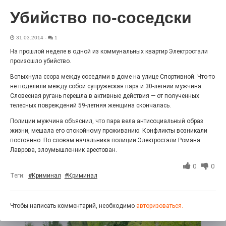
«С ними дядька Черномор»
Убийство по-соседски
31.03.2014
-
1
На прошлой неделе в одной из коммунальных квартир Электростали
произошло убийство.
Вспыхнула ссора между соседями в доме на улице Спортивной. Что-то
не поделили между собой супружеская пара и 30-летний мужчина.
Словесная ругань перешла в активные действия — от полученных
телесных повреждений 59-летняя женщина скончалась.
Полиции мужчина объяснил, что пара вела антисоциальный образ
жизни, мешала его спокойному проживанию. Конфликты возникали
постоянно. По словам начальника полиции Электростали Романа
Юбилейным курсом
Лаврова, злоумышленник арестован.
26.07.2026
0
0
0
Гордость за ордена! Заводская улица Горького
Теги:
#Криминал
#Криминал
меняет облик.
Чтобы написать комментарий, необходимо
авторизоваться.