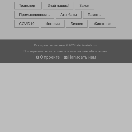
Транспорт
Знай наших!
Закон
Промышленность
Аты-баты
Память
COVID19
История
Бизнес
Животные
Все права защищены © 2024
electrostal.com.
При перепечатке материалов ссылка на сайт обязательна.
О проекте
Написать нам