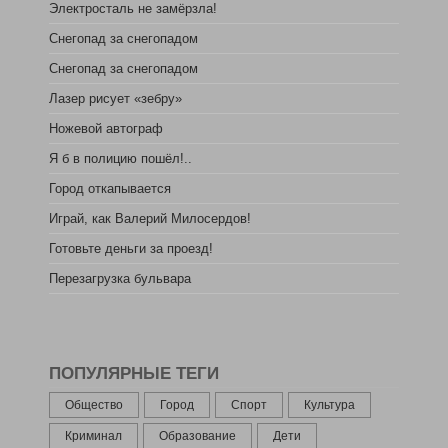
Электросталь не замёрзла!
Снегопад за снегопадом
Снегопад за снегопадом
Лазер рисует «зебру»
Ножевой автограф
Я б в полицию пошёл!..
Город откапывается
Играй, как Валерий Милосердов!
Готовьте деньги за проезд!
Перезагрузка бульвара
ПОПУЛЯРНЫЕ ТЕГИ
Общество
Город
Спорт
Культура
Криминал
Образование
Дети