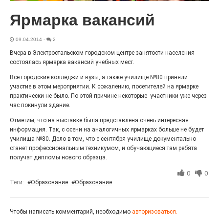
Гордость за ордена! Заводская улица Горького
меняет облик.
Ярмарка вакансий
09.04.2014
-
2
Вчера в Электростальском городском центре занятости населения
состоялась ярмарка вакансий учебных мест.
Все городские колледжи и вузы, а также училище №80 приняли
участие в этом мероприятии. К сожалению, посетителей на ярмарке
практически не было. По этой причине некоторые участники уже через
час покинули здание.
Отметим, что на выставке была представлена очень интересная
информация. Так, с осени на аналогичных ярмарках больше не будет
Железная воля к победе
училища №80. Дело в том, что с сентября училище документально
станет профессиональным техникумом, и обучающиеся там ребята
25.07.2026
0
получат дипломы нового образца.
«Беги, как будто её муж вернулся!» Такого в
Электростали ещё не было на плакатах болельщиков.
0
0
Вернее, теперь было!
Теги:
#Образование
#Образование
Чтобы написать комментарий, необходимо
авторизоваться.