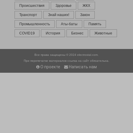
Происшествия
Здоровье
ЖКХ
Транспорт
Знай наших!
Закон
Промышленность
Аты-баты
Память
COVID19
История
Бизнес
Животные
Все права защищены © 2024
electrostal.com.
При перепечатке материалов ссылка на сайт обязательна.
О проекте
Написать нам