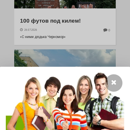
100 футов под килем!
26.07.2026
0
«С ними дядька Черномор»
Юбилейным курсом
26.07.2026
0