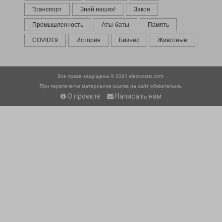
Транспорт
Знай наших!
Закон
Промышленность
Аты-баты
Память
COVID19
История
Бизнес
Животные
Все права защищены © 2024
electrostal.com.
При перепечатке материалов ссылка на сайт обязательна.
О проекте
Написать нам