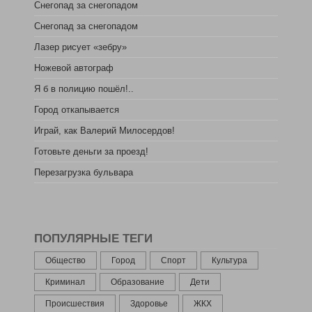
Снегопад за снегопадом
Снегопад за снегопадом
Лазер рисует «зебру»
Ножевой автограф
Я б в полицию пошёл!..
Город откапывается
Играй, как Валерий Милосердов!
Готовьте деньги за проезд!
Перезагрузка бульвара
ПОПУЛЯРНЫЕ ТЕГИ
Общество
Город
Спорт
Культура
Криминал
Образование
Дети
Происшествия
Здоровье
ЖКХ