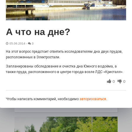
«С ними дядька Черномор»
А что на дне?
05.06.2014
-
3
На этот вопрос предстоит ответить исследователям дна двух прудов,
расположенных в Электростали.
Запланированы обследование и очистка дна Южного водоёма, а
также пруда, расположенного в центре города возле ЛДС «Кристалл».
0
0
Юбилейным курсом
26.07.2026
0
Чтобы написать комментарий, необходимо
авторизоваться.
Гордость за ордена! Заводская улица Горького
меняет облик.