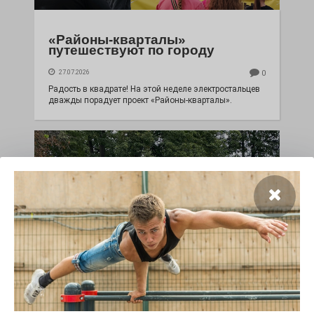
«Районы-кварталы»
путешествуют по городу
27.07.2026
0
Радость в квадрате! На этой неделе электростальцев
дважды порадует проект «Районы-кварталы».
100 футов под килем!
26.07.2026
0