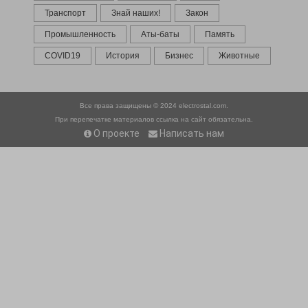
Транспорт
Знай наших!
Закон
Промышленность
Аты-баты
Память
COVID19
История
Бизнес
Животные
Все права защищены © 2024
electrostal.com.
При перепечатке материалов ссылка на сайт обязательна.
О проекте
Написать нам