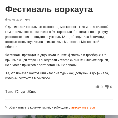
«С ними дядька Черномор»
Фестиваль воркаута
03.08.2014
-
0
Один из пяти зональных этапов подмосковного фестиваля силовой
гимнастики состоялся вчера в Электростали. Площадка по воркауту,
расположенная на стадионе у школы №11, объединила 8 команд,
которые откликнулись на приглашение Минспорта Московской
области.
Фестиваль проходил в двух номинациях: фристайл и троеборье. От
принимающей стороны выступали четверо сильных и ловких парней,
но в число призёров электростальцы не попали.
Те, кто показал настоящий класс на турниках, допущены до финала,
Юбилейным курсом
который состоится в сентябре.
26.07.2026
0
0
0
Гордость за ордена! Заводская улица Горького
Теги:
#Спорт
#Спорт
меняет облик.
Чтобы написать комментарий, необходимо
авторизоваться.