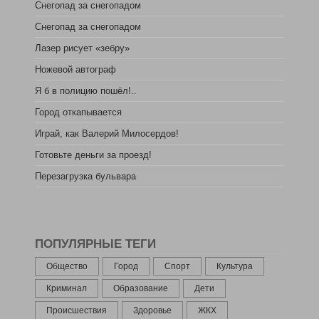
Снегопад за снегопадом
Снегопад за снегопадом
Лазер рисует «зебру»
Ножевой автограф
Я б в полицию пошёл!..
Город откапывается
Играй, как Валерий Милосердов!
Готовьте деньги за проезд!
Перезагрузка бульвара
ПОПУЛЯРНЫЕ ТЕГИ
Общество
Город
Спорт
Культура
Криминал
Образование
Дети
Происшествия
Здоровье
ЖКХ