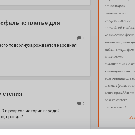
от которой
невозможно
оторваться до
асфальта: платье для
последней ягодки
количестве фото
0
закатами, кото
евого подсолнуха рождается народная
забит смартфон.
количестве
счастливых моме
к которым хочет
возвращаться сн
снова. Пусть ваш
лето пройдёт так
летения
вам хочется!
0
Обнимашки!
 Э в разрезе истории города?
с, правда?
Ва
АФИША