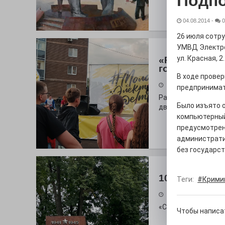
Подп
04.08.2014
-
0
26 июля сотр
УМВД Электро
ул. Красная, 2.
«Районы-ква
городу
В ходе прове
27.07.2026
предпринимат
Радость в квадрат
Было изъято о
дважды порадует п
компьютерный
предусмотрен
администрати
без государст
100 футов по
Теги:
#Крими
26.07.2026
«С ними дядька Че
Чтобы написа