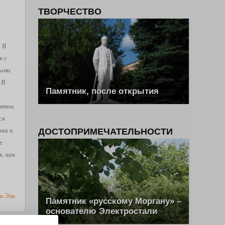
ТВОРЧЕСТВО
. В
к с
рыми
 В
Памятник, после открытия
нтов,
ся
ова и
ДОСТОПРИМЕЧАТЕЛЬНОСТИ
е
, как
ш Эль
Памятник «русскому Моргану» –
основателю Электростали