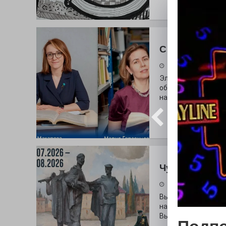
С любовью к 
29.07.2026
Электросталь дав
образования. В оч
наши педагоги.
Чувство Роди
28.07.2026
Выставка «Палитра
на который электр
Выставочный зал и