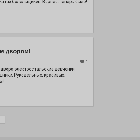
катах болельщиков. Вернее, теперь было!
м двором!
0
 двора электростальские девчонки
шники. Рукодельные, красивые,
ы!
.