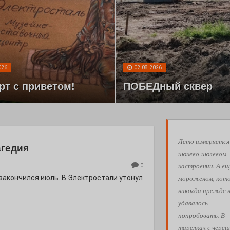
026
02.08.2026
рт с приветом!
ПОБЕДный сквер
Лето измеряется
агедия
июнево-июлевом
настроении. А ещ
0
мороженом, кот
 закончился июль. В Электростали утонул
никогда прежде 
удавалось
попробовать. В
тарелках с череш