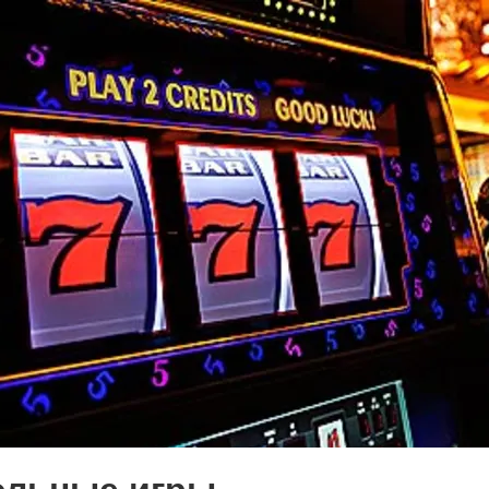
истории, литературе и детям
0
поделиться
но зарекомендовала себя флагманом
ередной раз этот статус подтвердили
ны — одно на всех
0
 героизма» — новый масштабный проект,
остальцев приглашает к себе
м. Олега Коняшина.