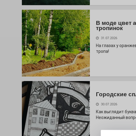
В моде цвет 
тропинок
31.07.2026
На глазах у оранж
тропа!
Городские сп
30.07.2026
Как выглядит буква
Неожиданный вопро