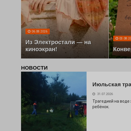
06.08.2026
03.08.2
Из Электростали — на
киноэкран!
Конве
НОВОСТИ
Июльская тр
31.07.2026
Трагедией на воде
ребёнок.