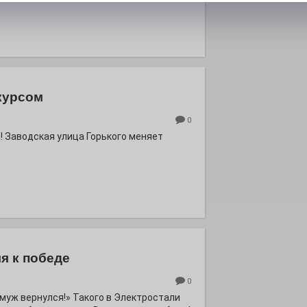
курсом
0
! Заводская улица Горького меняет
я к победе
0
ё муж вернулся!» Такого в Электростали