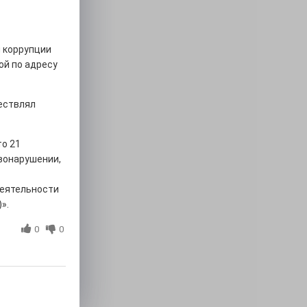
 коррупции
й по адресу
ествлял
то 21
вонарушении,
еятельности
».
0
0