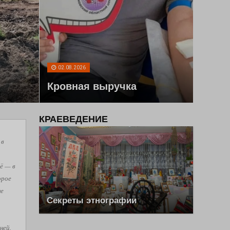
02.08.2026
Кровная выручка
КРАЕВЕДЕНИЕ
 в
ё — в
орое
не
Секреты этнографии
ней,