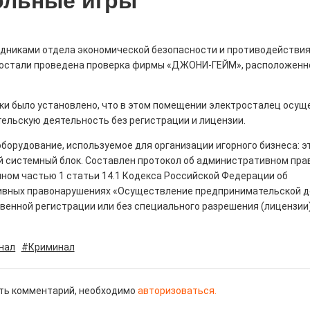
ольные игры
удниками отдела экономической безопасности и противодействия
стали проведена проверка фирмы «ДЖОНИ-ГЕЙМ», расположенно
рталы» путешествуют по
рки было установлено, что в этом помещении электросталец осущ
0
ельскую деятельность без регистрации и лицензии.
е! На этой неделе электростальцев
борудование, используемое для организации игорного бизнеса: э
роект «Районы-кварталы».
 системный блок. Составлен протокол об административном пра
ном частью 1 статьи 14.1 Кодекса Российской Федерации об
вных правонарушениях «Осуществление предпринимательской д
венной регистрации или без специального разрешения (лицензии)
д килем!
нал
#Криминал
0
рномор»
ть комментарий, необходимо
авторизоваться.