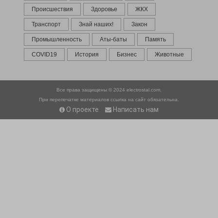
Происшествия
Здоровье
ЖКХ
Транспорт
Знай наших!
Закон
Промышленность
Аты-баты
Память
COVID19
История
Бизнес
Животные
Все права защищены © 2024
electrostal.com.
При перепечатке материалов ссылка на сайт обязательна.
О проекте
Написать нам