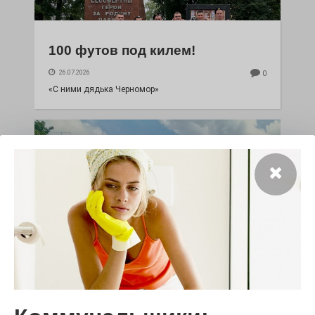
100 футов под килем!
26.07.2026
0
«С ними дядька Черномор»
Юбилейным курсом
26.07.2026
0