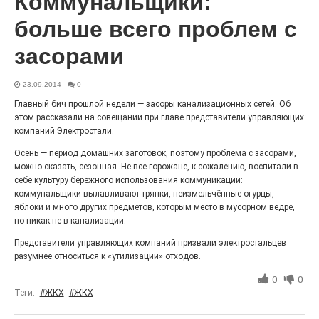
Коммунальщики:
Гордость за ордена! Заводская улица Горького
меняет облик.
больше всего проблем с
засорами
23.09.2014
-
0
Главный бич прошлой недели — засоры канализационных сетей. Об
этом рассказали на совещании при главе представители управляющих
компаний Электростали.
Осень — период домашних заготовок, поэтому проблема с засорами,
можно сказать, сезонная. Не все горожане, к сожалению, воспитали в
себе культуру бережного использования коммуникаций:
коммунальщики вылавливают тряпки, неизмельчённые огурцы,
Железная воля к победе
яблоки и много других предметов, которым место в мусорном ведре,
но никак не в канализации.
25.07.2026
0
«Беги, как будто её муж вернулся!» Такого в
Представители управляющих компаний призвали электростальцев
Электростали ещё не было на плакатах болельщиков.
разумнее относиться к «утилизации» отходов.
Вернее, теперь было!
0
0
Теги:
#ЖКХ
#ЖКХ