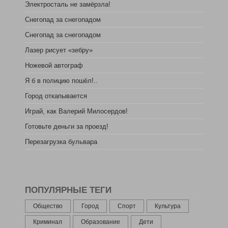
Электросталь не замёрзла!
Снегопад за снегопадом
Снегопад за снегопадом
Лазер рисует «зебру»
Ножевой автограф
Я б в полицию пошёл!..
Город откапывается
Играй, как Валерий Милосердов!
Готовьте деньги за проезд!
Перезагрузка бульвара
ПОПУЛЯРНЫЕ ТЕГИ
Общество
Город
Спорт
Культура
Криминал
Образование
Дети