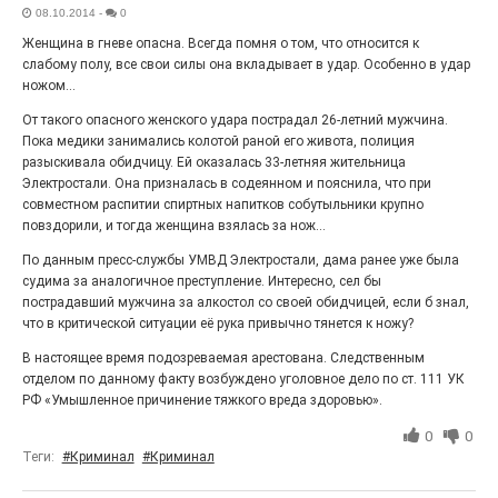
08.10.2014
-
0
«С ними дядька Черномор»
Женщина в гневе опасна. Всегда помня о том, что относится к
слабому полу, все свои силы она вкладывает в удар. Особенно в удар
ножом...
От такого опасного женского удара пострадал 26-летний мужчина.
Пока медики занимались колотой раной его живота, полиция
разыскивала обидчицу. Ей оказалась 33-летняя жительница
Электростали. Она призналась в содеянном и пояснила, что при
совместном распитии спиртных напитков собутыльники крупно
повздорили, и тогда женщина взялась за нож...
По данным пресс-службы УМВД Электростали, дама ранее уже была
судима за аналогичное преступление. Интересно, сел бы
пострадавший мужчина за алкостол со своей обидчицей, если б знал,
Юбилейным курсом
что в критической ситуации её рука привычно тянется к ножу?
26.07.2026
0
В настоящее время подозреваемая арестована. Следственным
Гордость за ордена! Заводская улица Горького
отделом по данному факту возбуждено уголовное дело по ст. 111 УК
меняет облик.
РФ «Умышленное причинение тяжкого вреда здоровью».
0
0
Теги:
#Криминал
#Криминал