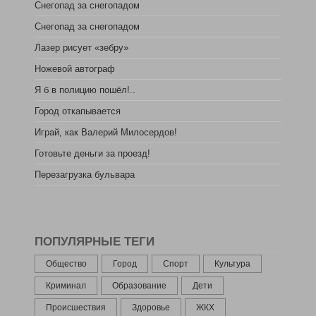
Снегопад за снегопадом
Снегопад за снегопадом
Лазер рисует «зебру»
Ножевой автограф
Я б в полицию пошёл!..
Город откапывается
Играй, как Валерий Милосердов!
Готовьте деньги за проезд!
Перезагрузка бульвара
ПОПУЛЯРНЫЕ ТЕГИ
Общество
Город
Спорт
Культура
Криминал
Образование
Дети
Происшествия
Здоровье
ЖКХ