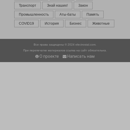
Транспорт
Знай наших!
Закон
Промышленность
Аты-баты
Память
COVID19
История
Бизнес
Животные
Все права защищены © 2024
electrostal.com.
При перепечатке материалов ссылка на сайт обязательна.
О проекте
Написать нам