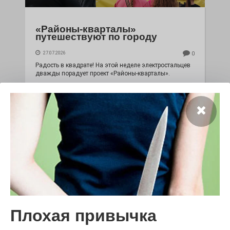
«Районы-кварталы»
путешествуют по городу
27.07.2026
0
Радость в квадрате! На этой неделе электростальцев
дважды порадует проект «Районы-кварталы».
100 футов под килем!
Плохая привычка
26.07.2026
0