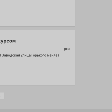
курсом
0
! Заводская улица Горького меняет
.