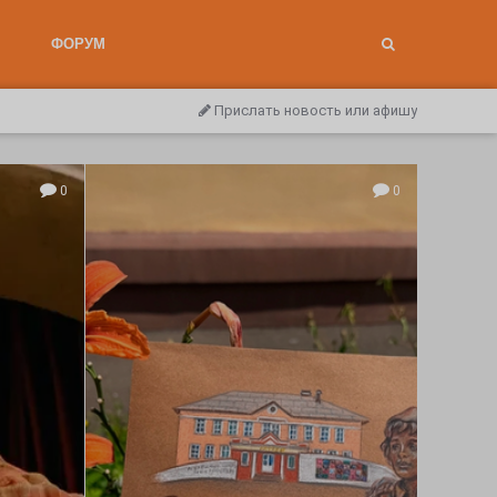
ФОРУМ
Прислать новость или афишу
0
0