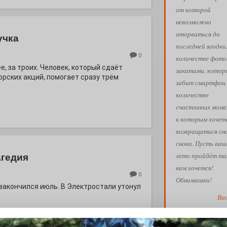
от которой
невозможно
оторваться до
учка
последней ягодки
0
количестве фото
е, за троих. Человек, который сдаёт
закатами, кото
орских акций, помогает сразу трём
забит смартфон.
количестве
счастливых моме
к которым хочет
возвращаться сн
снова. Пусть ваш
лето пройдёт так
агедия
вам хочется!
0
Обнимашки!
 закончился июль. В Электростали утонул
Ва
АФИША