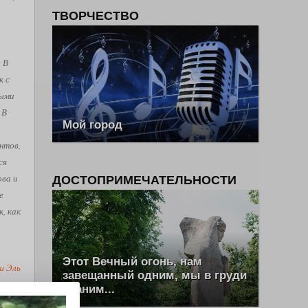
ТВОРЧЕСТВО
. В
к с
рыми
 В
Мой город
нтов,
ся
ова и
ДОСТОПРИМЕЧАТЕЛЬНОСТИ
е
, как
Этот Вечный огонь, нам
ш Эль
завещанный одним, мы в груди
храним...