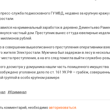
 пресс-служба подмосковного ГУ МВД, недавно за крупную кражу
ростали.
авился на криминальный заработок в деревню Дементьево Рамен
истории, литературе и детям
янулся частный дом. Преступник вынес оттуда ювелирные издели
0
 миллионов рублей.
но зарекомендовала себя флагманом
ю в совершении вышеописанного преступления оперативники взял
ередной раз этот статус подтвердили
го жителя Электростали. Мужчина был задержан в лесу в несколь
 места преступления, а на его след помогла выйти служебно-роз
ного досмотра у домушника нашли часть похищенного имущества.
Возбуждено уголовное дело по ст. 161 УК РФ — грабёж, совершенн
й группой в особо крупном размере.
ны — одно на всех
нал
#Криминал
0
 героизма» — новый масштабный проект,
остальцев приглашает к себе
ть комментарий, необходимо
авторизоваться.