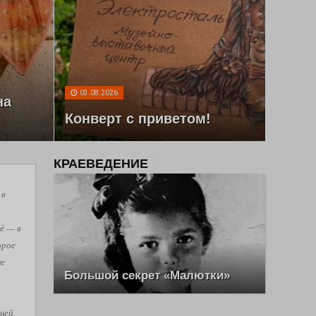
03.08.2026
на
Конверт с приветом!
КРАЕВЕДЕНИЕ
 в
ё — в
орое
не
Большой секрет «Малютки»
ней,