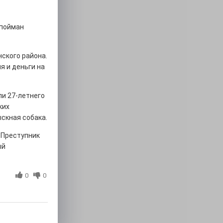
 пойман
ского района.
я и деньги на
и 27-летнего
ких
ыскная собака.
 Преступник
ый
0
0