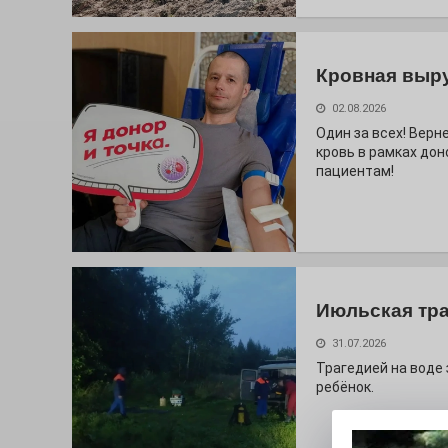
Кровная выр
02.08.2026
Один за всех! Верне
кровь в рамках дон
пациентам!
Июльская тр
31.07.2026
Трагедией на воде
ребёнок.