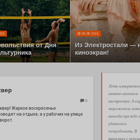
026
06.08.2026
овольствия от Дня
Из Электростали — 
льтурника
киноэкран!
Лето измеряется
квер
июнево-июлевом
настроении. А ещ
0
мороженом, кот
квер! Жаркое воскресенье
водят на отдыхе, а у рабочих на улице
никогда прежде 
ворот.
удавалось
попробовать. В
тарелках с череш