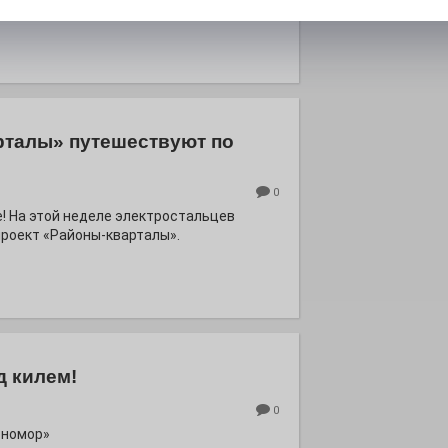
м. Олега Коняшина.
рталы» путешествуют по
0
е! На этой неделе электростальцев
роект «Районы-кварталы».
д килем!
0
рномор»