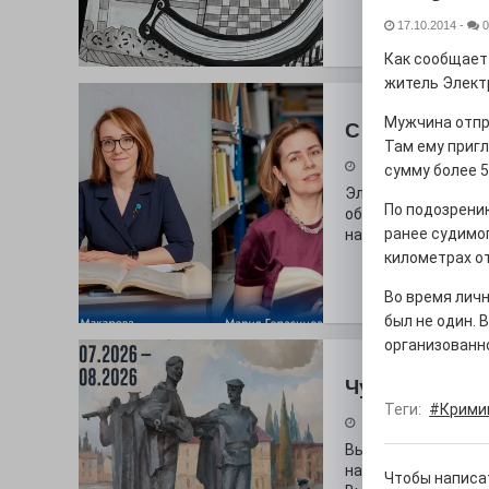
17.10.2014
-
0
Как сообщает
житель Элект
Мужчина отпр
С любовью к 
Там ему пригл
29.07.2026
сумму более 5
Электросталь дав
По подозрени
образования. В оч
ранее судимо
наши педагоги.
километрах от
Во время лич
был не один. 
организованно
Чувство Роди
Теги:
#Крими
28.07.2026
Выставка «Палитра
на который электр
Чтобы написа