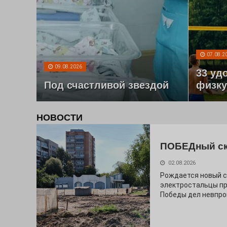
07.08.2
09.08.2026
33 уд
Под счастливой звездой
физку
НОВОСТИ
ПОБЕДный с
02.08.2026
Рождается новый с
электростальцы про
Победы дел невпро