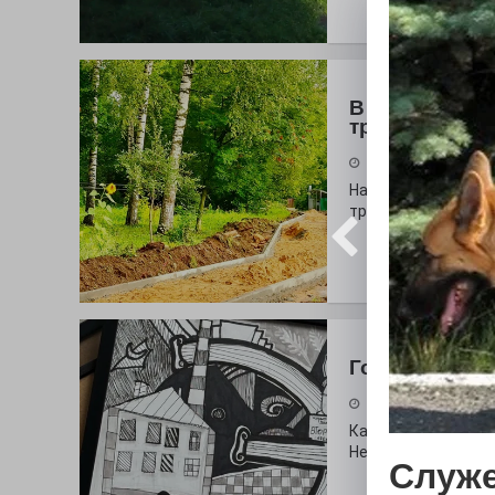
В моде цвет 
тропинок
31.07.2026
На глазах у оранж
тропа!
Городские сп
30.07.2026
Как выглядит буква
Неожиданный вопро
Служе