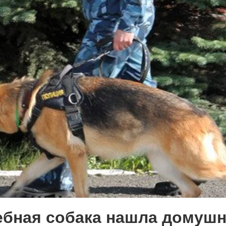
асфальта: платье для
поделиться
0
евого подсолнуха рождается народная
летения
0
 Э в разрезе истории города?
с, правда?
бная собака нашла домушн