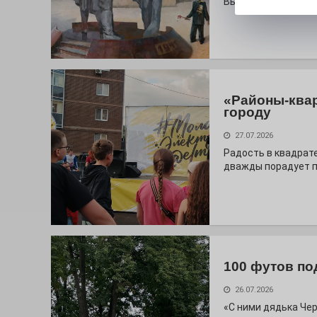
Выставочный зал и
«Районы-ква
городу
27.07.2026
Радость в квадрат
дважды порадует п
100 футов по
26.07.2026
«С ними дядька Че