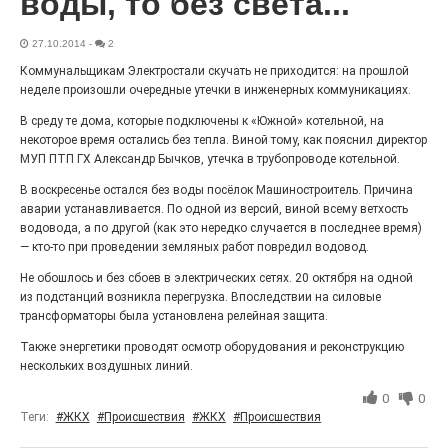
воды, то без света...
27.07.2026
0
Радость в квадрате! На этой неделе электростальцев
27.10.2014
-
2
дважды порадует проект «Районы-кварталы».
Коммунальщикам Электростали скучать не приходится: на прошлой
неделе произошли очередные утечки в инженерных коммуникациях.
В среду те дома, которые подключены к «Южной» котельной, на
некоторое время остались без тепла. Виной тому, как пояснил директор
МУП ПТП ГХ Александр Бычков, утечка в трубопроводе котельной.
В воскресенье остался без воды посёлок Машиностроитель. Причина
аварии устанавливается. По одной из версий, виной всему ветхость
водовода, а по другой (как это нередко случается в последнее время)
— кто-то при проведении земляных работ повредил водовод.
Не обошлось и без сбоев в электрических сетях. 20 октября на одной
из подстанций возникла перегрузка. Впоследствии на силовые
100 футов под килем!
трансформаторы была установлена релейная защита.
Также энергетики проводят осмотр оборудования и реконструкцию
26.07.2026
0
нескольких воздушных линий.
«С ними дядька Черномор»
0
0
Теги:
#ЖКХ
#Происшествия
#ЖКХ
#Происшествия