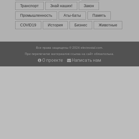
Транспорт
Знай наших!
Закон
Промышленность
Аты-баты
Память
COVID19
История
Бизнес
Животные
Все права защищены © 2024
electrostal.com.
При перепечатке материалов ссылка на сайт обязательна.
О проекте
Написать нам