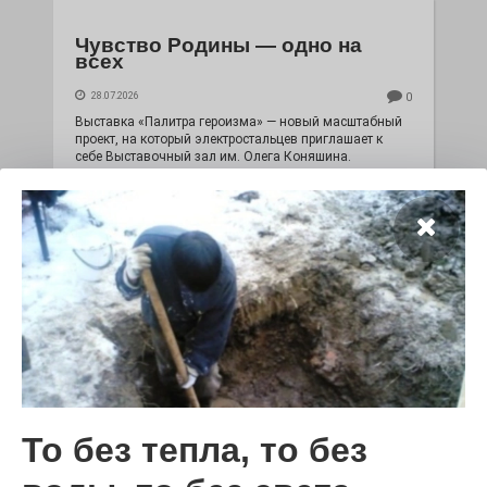
Чувство Родины — одно на
всех
28.07.2026
0
Выставка «Палитра героизма» — новый масштабный
проект, на который электростальцев приглашает к
себе Выставочный зал им. Олега Коняшина.
То без тепла, то без
«Районы-кварталы»
путешествуют по городу