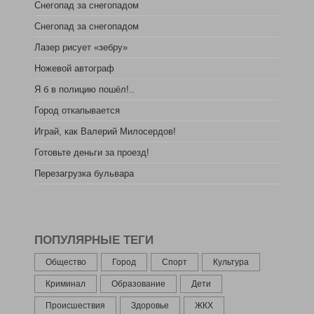
Снегопад за снегопадом
Снегопад за снегопадом
Лазер рисует «зебру»
Ножевой автограф
Я б в полицию пошёл!..
Город откапывается
Играй, как Валерий Милосердов!
Готовьте деньги за проезд!
Перезагрузка бульвара
ПОПУЛЯРНЫЕ ТЕГИ
Общество
Город
Спорт
Культура
Криминал
Образование
Дети
Происшествия
Здоровье
ЖКХ