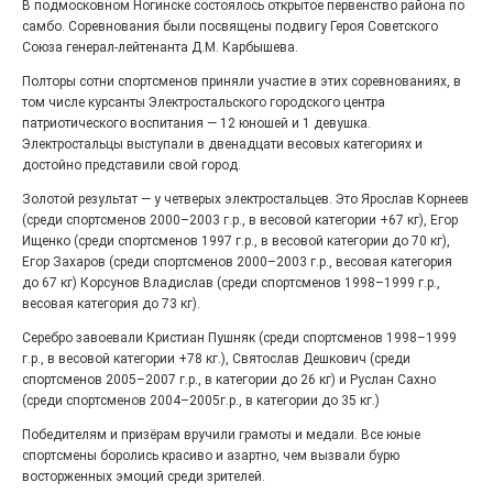
В подмосковном Ногинске состоялось открытое первенство района по
27.07.2026
0
самбо. Соревнования были посвящены подвигу Героя Советского
Радость в квадрате! На этой неделе электростальцев
Союза генерал-лейтенанта Д.М. Карбышева.
дважды порадует проект «Районы-кварталы».
Полторы сотни спортсменов приняли участие в этих соревнованиях, в
том числе курсанты Электростальского городского центра
патриотического воспитания — 12 юношей и 1 девушка.
Электростальцы выступали в двенадцати весовых категориях и
достойно представили свой город.
Золотой результат — у четверых электростальцев. Это Ярослав Корнеев
(среди спортсменов 2000–2003 г.р., в весовой категории +67 кг), Егор
Ищенко (среди спортсменов 1997 г.р., в весовой категории до 70 кг),
Егор Захаров (среди спортсменов 2000–2003 г.р., весовая категория
до 67 кг) Корсунов Владислав (среди спортсменов 1998–1999 г.р.,
весовая категория до 73 кг).
Серебро завоевали Кристиан Пушняк (среди спортсменов 1998–1999
100 футов под килем!
г.р., в весовой категории +78 кг.), Святослав Дешкович (среди
спортсменов 2005–2007 г.р., в категории до 26 кг) и Руслан Сахно
26.07.2026
0
(среди спортсменов 2004–2005г.р., в категории до 35 кг.)
«С ними дядька Черномор»
Победителям и призёрам вручили грамоты и медали. Все юные
спортсмены боролись красиво и азартно, чем вызвали бурю
восторженных эмоций среди зрителей.