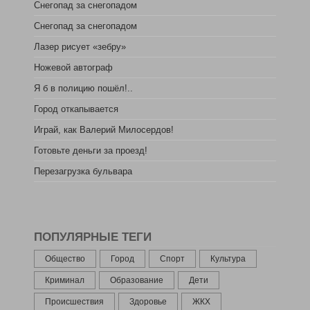
Снегопад за снегопадом
Снегопад за снегопадом
Лазер рисует «зебру»
Ножевой автограф
Я б в полицию пошёл!..
Город откапывается
Играй, как Валерий Милосердов!
Готовьте деньги за проезд!
Перезагрузка бульвара
ПОПУЛЯРНЫЕ ТЕГИ
Общество
Город
Спорт
Культура
Криминал
Образование
Дети
Происшествия
Здоровье
ЖКХ