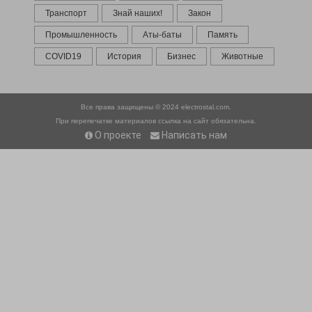
Транспорт
Знай наших!
Закон
Промышленность
Аты-баты
Память
COVID19
История
Бизнес
Животные
Все права защищены © 2024
electrostal.com.
При перепечатке материалов ссылка на сайт обязательна.
О проекте
Написать нам