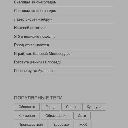
Снегопад за снегопадом
Снегопад за снегопадом
Лазер рисует «зебру»
Ножевой автограф
Я б в полицию пошёл!..
Город откапывается
Играй, как Валерий Милосердов!
Готовьте деньги за проезд!
Перезагрузка бульвара
ПОПУЛЯРНЫЕ ТЕГИ
Общество
Город
Спорт
Культура
Криминал
Образование
Дети
Происшествия
Здоровье
ЖКХ