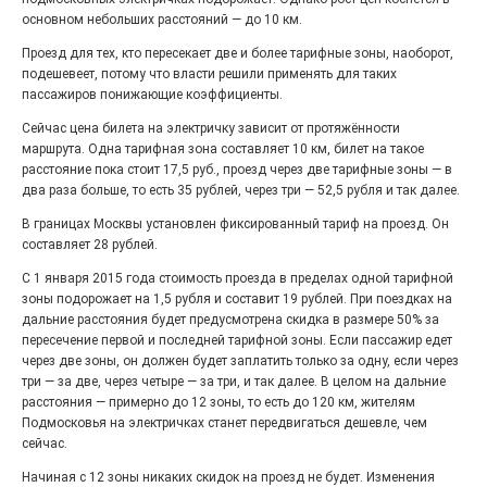
27.07.2026
0
основном небольших расстояний — до 10 км.
Радость в квадрате! На этой неделе электростальцев
дважды порадует проект «Районы-кварталы».
Проезд для тех, кто пересекает две и более тарифные зоны, наоборот,
подешевеет, потому что власти решили применять для таких
пассажиров понижающие коэффициенты.
Сейчас цена билета на электричку зависит от протяжённости
маршрута. Одна тарифная зона составляет 10 км, билет на такое
расстояние пока стоит 17,5 руб., проезд через две тарифные зоны — в
два раза больше, то есть 35 рублей, через три — 52,5 рубля и так далее.
В границах Москвы установлен фиксированный тариф на проезд. Он
составляет 28 рублей.
С 1 января 2015 года стоимость проезда в пределах одной тарифной
зоны подорожает на 1,5 рубля и составит 19 рублей. При поездках на
дальние расстояния будет предусмотрена скидка в размере 50% за
100 футов под килем!
пересечение первой и последней тарифной зоны. Если пассажир едет
через две зоны, он должен будет заплатить только за одну, если через
26.07.2026
0
три — за две, через четыре — за три, и так далее. В целом на дальние
«С ними дядька Черномор»
расстояния — примерно до 12 зоны, то есть до 120 км, жителям
Подмосковья на электричках станет передвигаться дешевле, чем
сейчас.
Начиная с 12 зоны никаких скидок на проезд не будет. Изменения