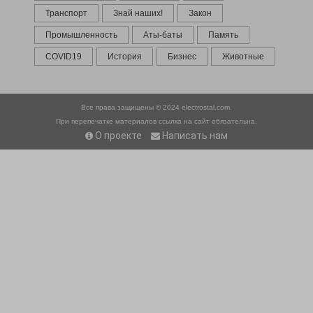
Транспорт
Знай наших!
Закон
Промышленность
Аты-баты
Память
COVID19
История
Бизнес
Животные
Все права защищены © 2024
electrostal.com.
При перепечатке материалов ссылка на сайт обязательна.
О проекте
Написать нам