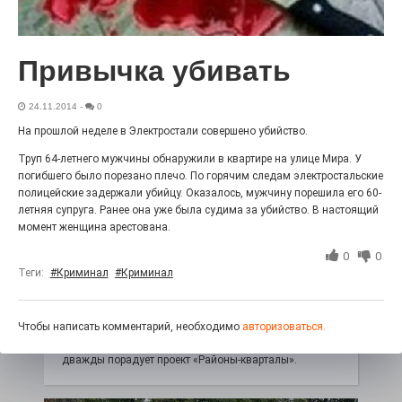
Выставка «Палитра героизма» — новый масштабный
проект, на который электростальцев приглашает к
себе Выставочный зал им. Олега Коняшина.
Привычка убивать
24.11.2014
-
0
На прошлой неделе в Электростали совершено убийство.
Труп 64-летнего мужчины обнаружили в квартире на улице Мира. У
погибшего было порезано плечо. По горячим следам электростальские
полицейские задержали убийцу. Оказалось, мужчину порешила его 60-
летняя супруга. Ранее она уже была судима за убийство. В настоящий
момент женщина арестована.
0
0
Теги:
#Криминал
#Криминал
«Районы-кварталы»
путешествуют по городу
27.07.2026
0
Чтобы написать комментарий, необходимо
авторизоваться.
Радость в квадрате! На этой неделе электростальцев
дважды порадует проект «Районы-кварталы».