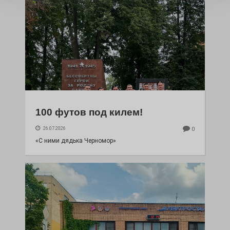
100 футов под килем!
26.07.2026
0
«С ними дядька Черномор»