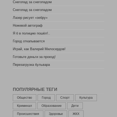
Снегопад за снегопадом
Снегопад за снегопадом
Лазер рисует «зебру»
Ножевой автограф
Я б в полицию пошёл!..
Город откапывается
Играй, как Валерий Милосердов!
Готовьте деньги за проезд!
Перезагрузка бульвара
ПОПУЛЯРНЫЕ ТЕГИ
Общество
Город
Спорт
Культура
Криминал
Образование
Дети
Происшествия
Здоровье
ЖКХ