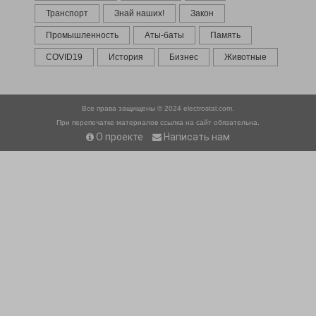
Транспорт
Знай наших!
Закон
Промышленность
Аты-баты
Память
COVID19
История
Бизнес
Животные
Все права защищены © 2024
electrostal.com.
При перепечатке материалов ссылка на сайт обязательна.
О проекте
Написать нам