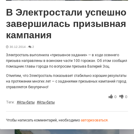
27.07.2026
0
В Электростали успешно
Радость в квадрате! На этой неделе электростальцев
дважды порадует проект «Районы-кварталы».
завершилась призывная
кампания
30.12.2014
-
2
Электросталь выполнила «призывное задание» — в ходе осеннего
призыва направлены в воинские части 100 горожан. Об этом сообщил
помощник главы города по вопросам призыва Валерий Зоц.
Отметим, что Электросталь показывает стабильно хорошие результаты
на протяжении многих лет — с заданиями призывных кампаний город
справляется безупречно!
100 футов под килем!
0
0
Теги:
#Аты-баты
#Аты-баты
26.07.2026
0
«С ними дядька Черномор»
Чтобы написать комментарий, необходимо
авторизоваться.