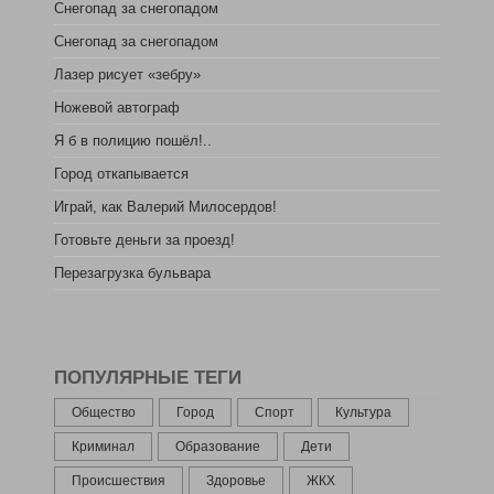
Снегопад за снегопадом
Снегопад за снегопадом
Лазер рисует «зебру»
Ножевой автограф
Я б в полицию пошёл!..
Город откапывается
Играй, как Валерий Милосердов!
Готовьте деньги за проезд!
Перезагрузка бульвара
ПОПУЛЯРНЫЕ ТЕГИ
Общество
Город
Спорт
Культура
Криминал
Образование
Дети
Происшествия
Здоровье
ЖКХ