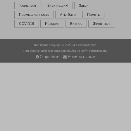
Транспорт
Знай наших!
Закон
Промышленность
Аты-баты
Память
COVID19
История
Бизнес
Животные
Все права защищены © 2024
electrostal.com.
При перепечатке материалов ссылка на сайт обязательна.
О проекте
Написать нам