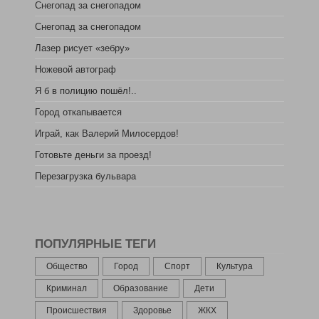
Снегопад за снегопадом
Снегопад за снегопадом
Лазер рисует «зебру»
Ножевой автограф
Я б в полицию пошёл!..
Город откапывается
Играй, как Валерий Милосердов!
Готовьте деньги за проезд!
Перезагрузка бульвара
ПОПУЛЯРНЫЕ ТЕГИ
Общество
Город
Спорт
Культура
Криминал
Образование
Дети
Происшествия
Здоровье
ЖКХ