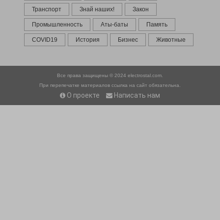
Транспорт
Знай наших!
Закон
Промышленность
Аты-баты
Память
COVID19
История
Бизнес
Животные
Все права защищены © 2024
electrostal.com.
При перепечатке материалов ссылка на сайт обязательна.
О проекте
Написать нам