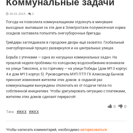
Коммунальные задачи
Выставка «Палитра героизма» — новый масштабный
проект, на который электростальцев приглашает к
26.01.2015
-
2
себе Выставочный зал им. Олега Коняшина.
Погода не позволила коммунальщикам отдохнуть в минувшие
выходные: выпавшая за эти дни в Электростали полумесячная норма
осадков заставила попыхтеть снегоуборочные бригады.
Грейдеры заглядывали в городские дворы ещё засветло. Глобальный
снегоуборочный процесс развернулся и на центральных улицах.
Борьба с утечками — одна из насущных коммунальных задач. На
прошлой неделе проблемы по холодному водоснабжению возникали
на улице Тевосяна, а по горячему — на улице Победы (дом №13 корпус
4 и дом №13 корпус 5). Руководитель МУП ПТП ГХ Александр Бычков
приносит извинения жителям этих домов: в седьмой раз
коммунальщики вынуждены отключать их от подачи тепла по
собственной инициативе. Чтобы урегулировать ситуацию с платежами,
«Районы-кварталы»
жителям этих домов сделают перерасчёт.
путешествуют по городу
0
0
27.07.2026
0
Теги:
#ЖКХ
#ЖКХ
Радость в квадрате! На этой неделе электростальцев
дважды порадует проект «Районы-кварталы».
Чтобы написать комментарий, необходимо
авторизоваться.