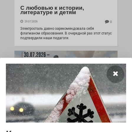
С любовью к истории,
литературе и детям
29.07.2026
0
Электросталь давно зарекомендовала себя
флагманом образования. В очередной раз этот статус
подтвердили наши педагоги.
Чувство Родины — одно на
всех
28.07.2026
0