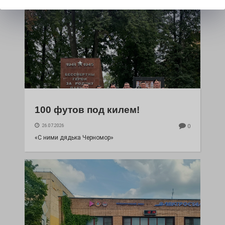
100 футов под килем!
26.07.2026
0
«С ними дядька Черномор»