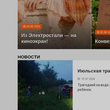
06.08.2026
03.08.2
Из Электростали — на
киноэкран!
Конве
НОВОСТИ
Июльская тр
31.07.2026
Трагедией на воде
ребёнок.