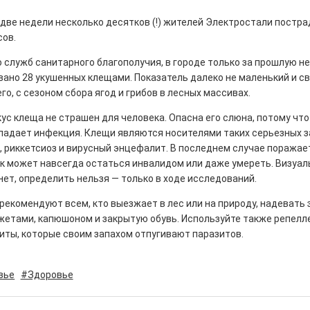
две недели несколько десятков (!) жителей Электростали постра
сов.
 служб санитарного благополучия, в городе только за прошлую н
ано 28 укушенных клещами. Показатель далеко не маленький и св
рталы» путешествуют по
го, с сезоном сбора ягод и грибов в лесных массивах.
кус клеща не страшен для человека. Опасна его слюна, потому что
0
опадает инфекция. Клещи являются носителями таких серьезных з
е! На этой неделе электростальцев
роект «Районы-кварталы».
, риккетсиоз и вирусный энцефалит. В последнем случае поражае
ек может навсегда остаться инвалидом или даже умереть. Визуа
нет, определить нельзя — только в ходе исследований.
рекомендуют всем, кто выезжает в лес или на природу, надевать
жетами, капюшоном и закрытую обувь. Используйте также репелл
иты, которые своим запахом отпугивают паразитов.
д килем!
0
вье
#Здоровье
рномор»