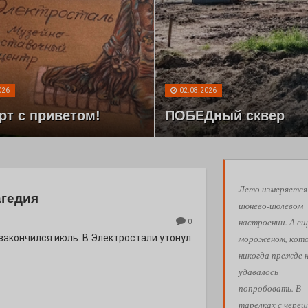
026
02.08.2026
рт с приветом!
ПОБЕДный сквер
Лето измеряется
агедия
июнево-июлевом
настроении. А ещ
0
мороженом, кот
 закончился июль. В Электростали утонул
никогда прежде 
удавалось
попробовать. В
тарелках с череш