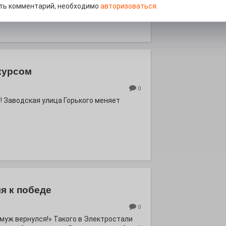
ть комментарий, необходимо
авторизоваться.
курсом
0
! Заводская улица Горького меняет
я к победе
0
ё муж вернулся!» Такого в Электростали