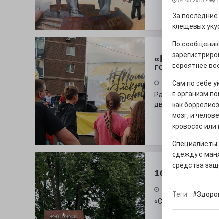
04.08.2015
-
1
За последние 
клещевых уку
По сообщению
зарегистриров
«Районы-ква
городу
вероятнее все
Сам по себе у
27.07.2026
в организм п
Радость в квадрат
дважды порадует п
как боррелиоз
мозг, и челов
кровосос или 
Специалисты 
одежду с ман
средства защ
100 футов по
26.07.2026
Теги:
#Здоро
«С ними дядька Че