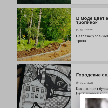
В моде цвет 
тропинок
31.07.2026
На глазах у оранж
тропа!
Городские сп
30.07.2026
Как выглядит буква
Неожиданный вопро