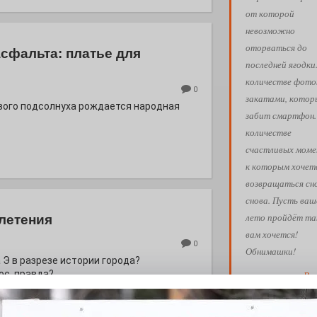
от которой
невозможно
оторваться до
асфальта: платье для
последней ягодки
количестве фото
0
закатами, кото
евого подсолнуха рождается народная
забит смартфон.
количестве
счастливых моме
к которым хочет
возвращаться сн
снова. Пусть ваш
лето пройдёт так
летения
вам хочется!
0
Обнимашки!
 Э в разрезе истории города?
с, правда?
Ва
АФИША