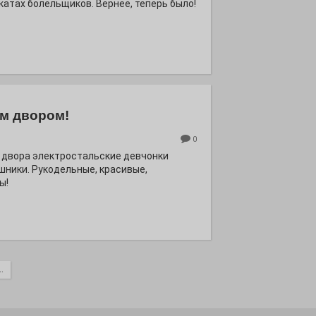
катах болельщиков. Вернее, теперь было!
м двором!
0
 двора электростальские девчонки
шники. Рукодельные, красивые,
ы!
.