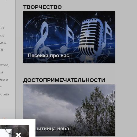
ТВОРЧЕСТВО
. В
к с
рыми
 В
Песенка про нас
нтов,
ся
ова и
ДОСТОПРИМЕЧАТЕЛЬНОСТИ
е
, как
ш Эль
Защитница неба