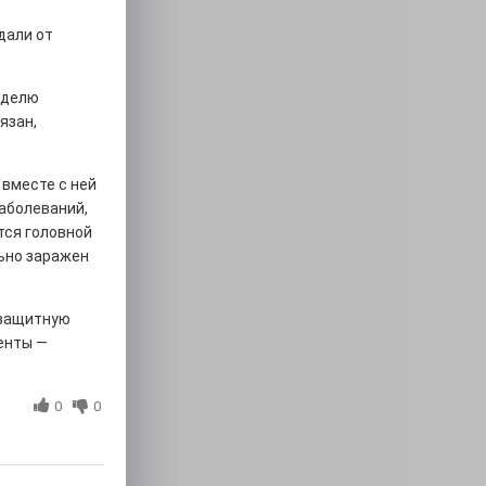
дали от
еделю
язан,
 вместе с ней
аболеваний,
тся головной
льно заражен
 защитную
енты —
0
0