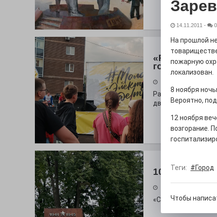
Зарев
14.11.2011
-
0
На прошлой не
товариществе 
«Районы-ква
пожарную охр
городу
локализован.
27.07.2026
8 ноября ночь
Радость в квадрат
Вероятно, под
дважды порадует п
12 ноября веч
возгорание. П
госпитализир
Теги:
#Город
100 футов по
26.07.2026
Чтобы написа
«С ними дядька Че