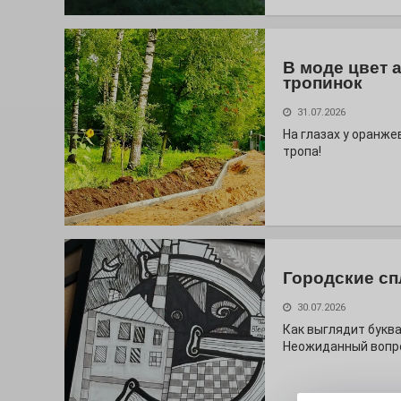
В моде цвет 
тропинок
31.07.2026
На глазах у оранж
тропа!
Городские сп
30.07.2026
Как выглядит буква
Неожиданный вопро