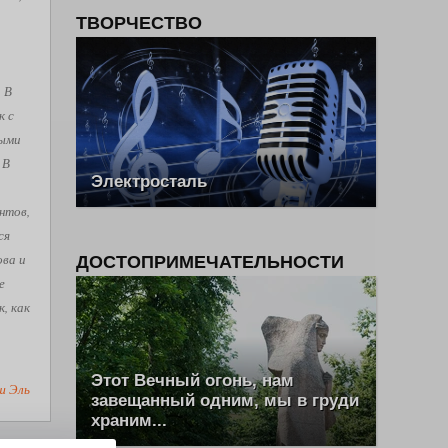
ТВОРЧЕСТВО
. В
к с
рыми
 В
Электросталь
нтов,
ся
ова и
ДОСТОПРИМЕЧАТЕЛЬНОСТИ
е
, как
Этот Вечный огонь, нам
ш Эль
завещанный одним, мы в груди
храним...