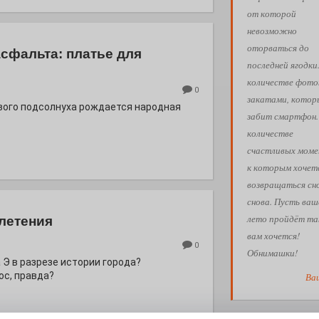
от которой
невозможно
оторваться до
асфальта: платье для
последней ягодки
количестве фото
0
закатами, кото
евого подсолнуха рождается народная
забит смартфон.
количестве
счастливых моме
к которым хочет
возвращаться сн
снова. Пусть ваш
лето пройдёт так
летения
вам хочется!
0
Обнимашки!
 Э в разрезе истории города?
с, правда?
Ва
АФИША