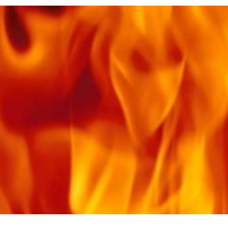
истории, литературе и детям
0
поделиться
но зарекомендовала себя флагманом
ередной раз этот статус подтвердили
ны — одно на всех
0
 героизма» — новый масштабный проект,
остальцев приглашает к себе
м. Олега Коняшина.