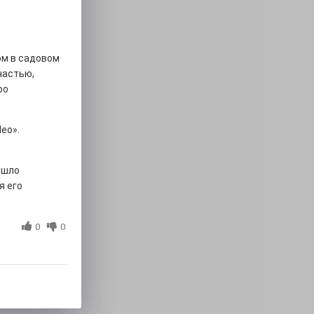
ом в садовом
частью,
ро
eo».
ошло
я его
0
0