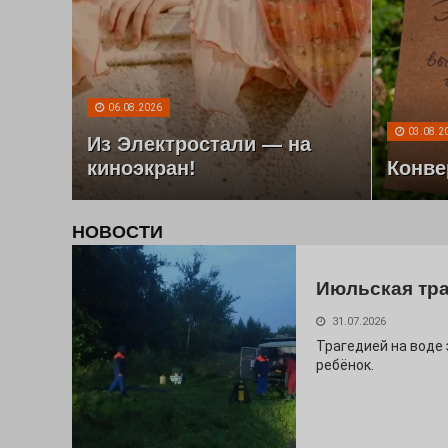
06.08.2026
03.08.2
Из Электростали — на
киноэкран!
Конве
НОВОСТИ
Июльская тр
31.07.2026
Трагедией на воде
ребёнок.