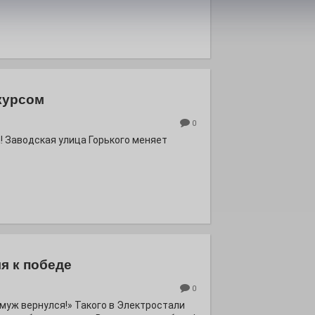
курсом
0
! Заводская улица Горького меняет
я к победе
0
ё муж вернулся!» Такого в Электростали