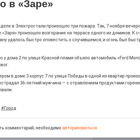
о в «Заре»
деле в Электростали произошло три пожара. Так, 7 ноября вечер
«Заря» произошло возгорание на террасе одного из домиков. К с
рталы» путешествуют по
ану удалось быстро оповестить о случившемся, и огонь был быст
0
ю у дома 2 по улице Красной пламя объяло автомобиль «Ford Mond
е! На этой неделе электростальцев
жог.
роект «Районы-кварталы».
ером в доме 3 корпус 7 по улице Победы в одной из квартир произ
острадал 36-летний мужчина — с отравлением продуктами горени
овали.
#Город
д килем!
0
ть комментарий, необходимо
авторизоваться.
рномор»