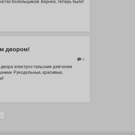
катах болельщиков. Вернее, теперь было!
м двором!
0
 двора электростальские девчонки
шники. Рукодельные, красивые,
ы!
.