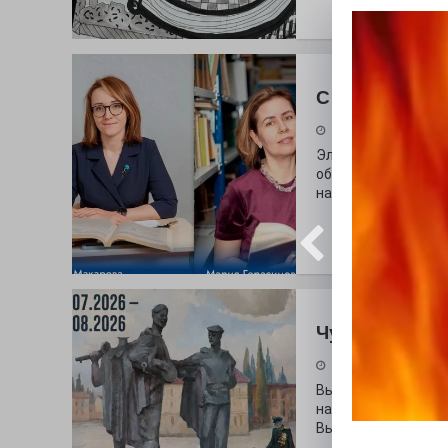
С любовью к 
29.07.2026
Электросталь дав
образования. В оч
наши педагоги.
Чувство Роди
28.07.2026
Выставка «Палитра
на который электр
Выставочный зал и