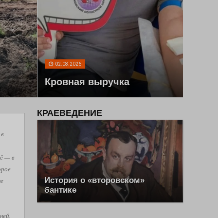
02.08.2026
Кровная выручка
КРАЕВЕДЕНИЕ
 в
ё — в
орое
История о «второвском»
не
бантике
ней,