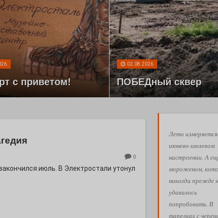
026
02.08.2026
рт с приветом!
ПОБЕДный сквер
Лето измеряется
агедия
июнево-июлевом
настроении. А ещ
0
мороженом, кот
 закончился июль. В Электростали утонул
никогда прежде 
удавалось
попробовать. В
тарелках с череш