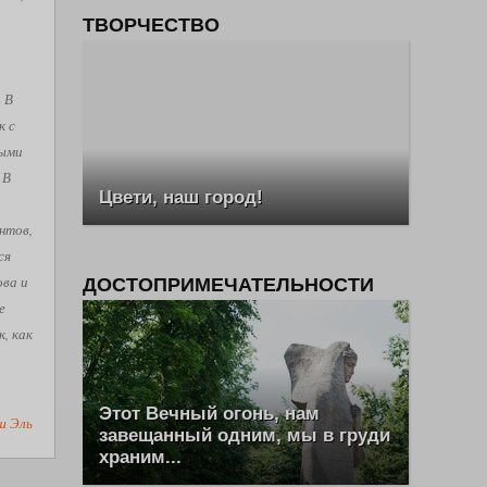
ТВОРЧЕСТВО
. В
к с
рыми
 В
Цвети, наш город!
нтов,
ся
ова и
ДОСТОПРИМЕЧАТЕЛЬНОСТИ
е
, как
Этот Вечный огонь, нам
ш Эль
завещанный одним, мы в груди
храним...