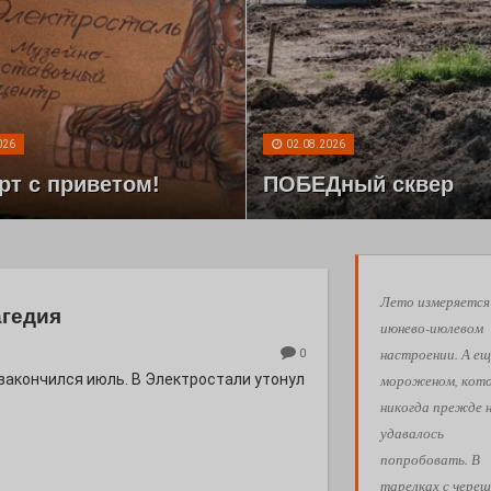
026
02.08.2026
рт с приветом!
ПОБЕДный сквер
Лето измеряется
агедия
июнево-июлевом
настроении. А ещ
0
мороженом, кот
 закончился июль. В Электростали утонул
никогда прежде 
удавалось
попробовать. В
тарелках с череш