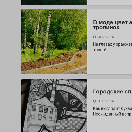
В моде цвет 
тропинок
31.07.2026
На глазах у оранж
тропа!
Городские сп
30.07.2026
Как выглядит буква
Неожиданный вопро