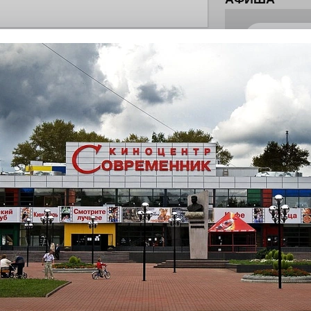
истории, литературе и детям
0
поделиться
но зарекомендовала себя флагманом
ередной раз этот статус подтвердили
ны — одно на всех
0
 героизма» — новый масштабный проект,
остальцев приглашает к себе
м. Олега Коняшина.