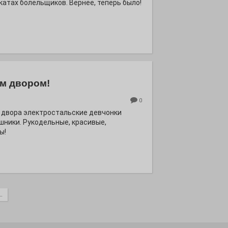
катах болельщиков. Вернее, теперь было!
м двором!
0
 двора электростальские девчонки
шники. Рукодельные, красивые,
ы!
.