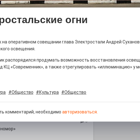
ростальские огни
рталы» путешествуют по
к на оперативном совещании глава Электростали Андрей Суханов
ского освещения.
0
ик распорядился продумать возможность восстановления освещ
е! На этой неделе электростальцев
роект «Районы-кварталы».
д КЦ «Современник», а также отрегулировать «иллюминацию» у 
ура
#Общество
#Культура
#Общество
д килем!
ть комментарий, необходимо
авторизоваться.
0
рномор»