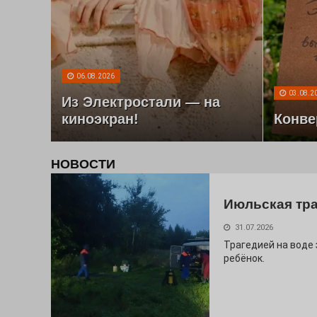
06.08.2026
03.08.2
Из Электростали — на
киноэкран!
Конве
НОВОСТИ
Июльская тр
31.07.2026
Трагедией на воде
ребёнок.