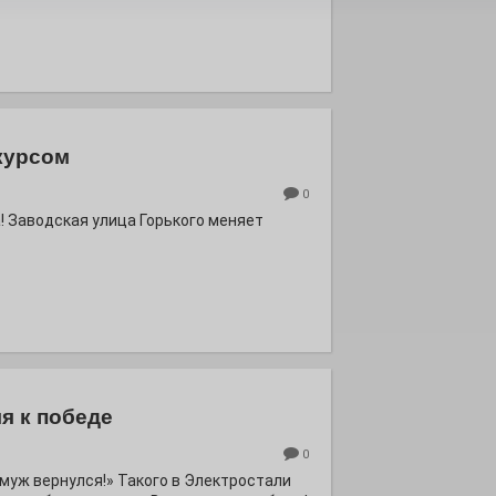
курсом
0
! Заводская улица Горького меняет
я к победе
0
ё муж вернулся!» Такого в Электростали