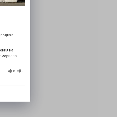
 поднял
ения на
мемориала
0
0