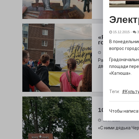
Элект
15.12.2015
-
3
«Районы-ква
городу
В понедельни
вопрос город
27.07.2026
Градоначальн
Радость в квадрат
дважды порадует п
площади пере
«Катюша».
Теги:
#Культ
100 футов по
Чтобы написа
26.07.2026
«С ними дядька Че