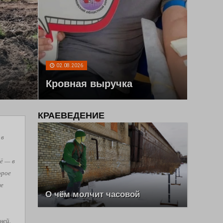
02.08.2026
Кровная выручка
КРАЕВЕДЕНИЕ
 в
ё — в
орое
не
О чём молчит часовой
ней,