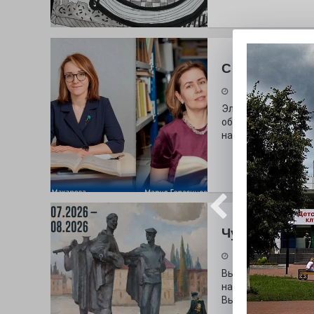
С любовью к 
29.07.2026
Электросталь дав
образования. В оч
наши педагоги.
Чувство Роди
28.07.2026
Выставка «Палитра
на который электр
Выставочный зал и