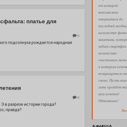
от которой
невозможно
оторваться до
асфальта: платье для
последней ягодки
количестве фото
0
закатами, кото
евого подсолнуха рождается народная
забит смартфон.
количестве
счастливых моме
к которым хочет
возвращаться сн
снова. Пусть ваш
лето пройдёт так
летения
вам хочется!
0
Обнимашки!
 Э в разрезе истории города?
с, правда?
Ва
АФИША