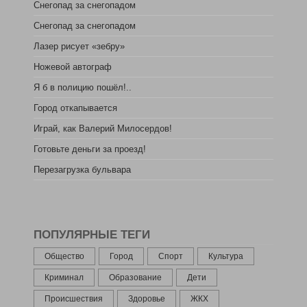
Снегопад за снегопадом
Снегопад за снегопадом
Лазер рисует «зебру»
Ножевой автограф
Я б в полицию пошёл!..
Город откапывается
Играй, как Валерий Милосердов!
Готовьте деньги за проезд!
Перезагрузка бульвара
ПОПУЛЯРНЫЕ ТЕГИ
Общество
Город
Спорт
Культура
Криминал
Образование
Дети
Происшествия
Здоровье
ЖКХ