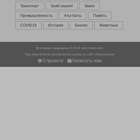
Транспорт
Знай наших!
Закон
Промышленность
Аты-баты
Память
COVID19
История
Бизнес
Животные
Все права защищены © 2024
electrostal.com.
При перепечатке материалов ссылка на сайт обязательна.
О проекте
Написать нам