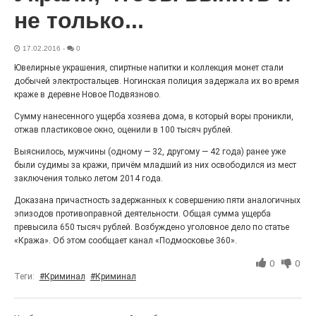
«С ними дядька Черномор»
не только...
17.02.2016
-
0
Ювелирные украшения, спиртные напитки и коллекция монет стали
добычей электростальцев. Ногинская полиция задержала их во время
краже в деревне Новое Подвязново.
Сумму нанесенного ущерба хозяева дома, в который воры проникли,
отжав пластиковое окно, оценили в 100 тысяч рублей.
Выяснилось, мужчины (одному — 32, другому — 42 года) ранее уже
были судимы за кражи, причём младший из них освободился из мест
заключения только летом 2014 года.
Юбилейным курсом
Доказана причастность задержанных к совершению пяти аналогичных
эпизодов противоправной деятельности. Общая сумма ущерба
26.07.2026
0
превысила 650 тысяч рублей. Возбуждено уголовное дело по статье
Гордость за ордена! Заводская улица Горького
«Кража». Об этом сообщает канал «Подмосковье 360».
меняет облик.
0
0
Теги:
#Криминал
#Криминал