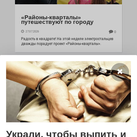
«Районы-кварталы»
путешествуют по городу
27.07.2026
0
Радость в квадрате! На этой неделе электростальцев
дважды порадует проект «Районы-кварталы».
100 футов под килем!
Украли, чтобы выпить и
26.07.2026
0