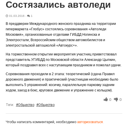
Состязались автоледи
«С ними дядька Черномор»
01.03.2016
-
1
В преддверии Международного женского праздника на территории
гипермаркета «Глобус» состоялись соревнования «Автоледи
Московия», организованные отделами ГИБДД Ногинска и
Электростали, Всероссийским обществом автомобилистов и
электростальской автошколой «Автокурс+».
На торжественном открытии мероприятия участниц приветствовал
представитель УГИБДД по Московской области Александр Цыпкин,
который поздравил всех с наступающим праздником и пожелал удачи.
Соревнования проходили в 2 этапа: теоретический (сдача Правил
дорожного движения) и практический (участницам необходимо было
Юбилейным курсом
выполнить 5 упражнений: косичку, параллельную парковку задним
26.07.2026
0
ходом, заезд в бокс, круговое движение и упражнение с кольцом).
Гордость за ордена! Заводская улица Горького
0
0
меняет облик.
Теги:
#Общество
#Общество
Чтобы написать комментарий, необходимо
авторизоваться.