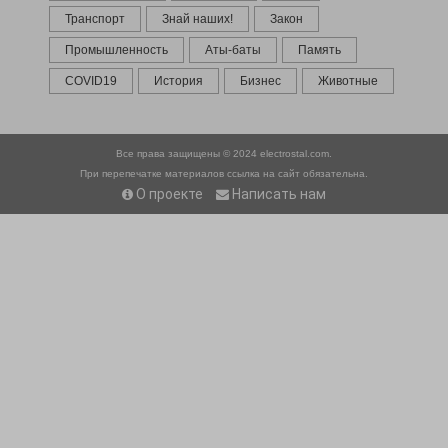
Транспорт
Знай наших!
Закон
Промышленность
Аты-баты
Память
COVID19
История
Бизнес
Животные
Все права защищены © 2024
electrostal.com.
При перепечатке материалов ссылка на сайт обязательна.
О проекте
Написать нам