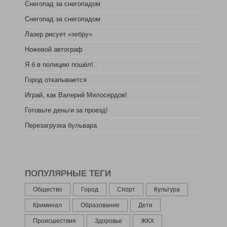
Снегопад за снегопадом
Снегопад за снегопадом
Лазер рисует «зебру»
Ножевой автограф
Я б в полицию пошёл!..
Город откапывается
Играй, как Валерий Милосердов!
Готовьте деньги за проезд!
Перезагрузка бульвара
ПОПУЛЯРНЫЕ ТЕГИ
Общество
Город
Спорт
Культура
Криминал
Образование
Дети
Происшествия
Здоровье
ЖКХ