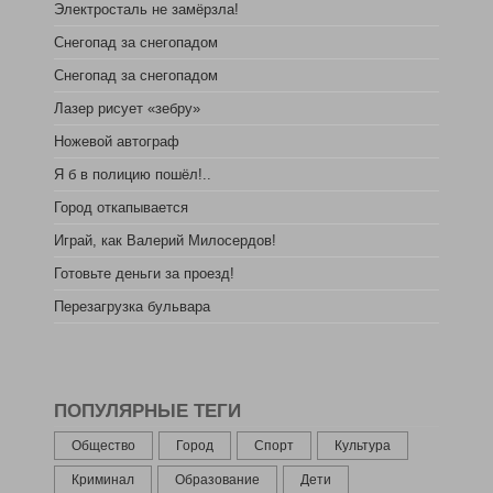
Электросталь не замёрзла!
Снегопад за снегопадом
Снегопад за снегопадом
Лазер рисует «зебру»
Ножевой автограф
Я б в полицию пошёл!..
Город откапывается
Играй, как Валерий Милосердов!
Готовьте деньги за проезд!
Перезагрузка бульвара
ПОПУЛЯРНЫЕ ТЕГИ
Общество
Город
Спорт
Культура
Криминал
Образование
Дети