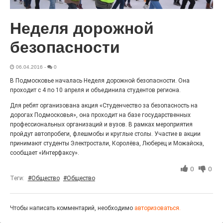
Гордость за ордена! Заводская улица Горького
меняет облик.
Неделя дорожной
безопасности
06.04.2016
-
0
В Подмосковье началась Неделя дорожной безопасности. Она
проходит с 4 по 10 апреля и объединила студентов региона.
Для ребят организована акция «Студенчество за безопасность на
дорогах Подмосковья», она проходит на базе государственных
профессиональных организаций и вузов. В рамках мероприятия
пройдут автопробеги, флешмобы и круглые столы. Участие в акции
Железная воля к победе
принимают студенты Электростали, Королёва, Люберец и Можайска,
сообщает «Интерфаксу».
25.07.2026
0
«Беги, как будто её муж вернулся!» Такого в
0
0
Электростали ещё не было на плакатах болельщиков.
Теги:
#Общество
#Общество
Вернее, теперь было!
Чтобы написать комментарий, необходимо
авторизоваться.