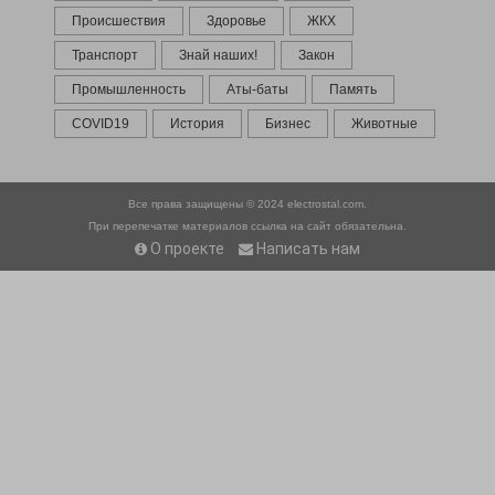
Происшествия
Здоровье
ЖКХ
Транспорт
Знай наших!
Закон
Промышленность
Аты-баты
Память
COVID19
История
Бизнес
Животные
Все права защищены © 2024
electrostal.com.
При перепечатке материалов ссылка на сайт обязательна.
О проекте
Написать нам