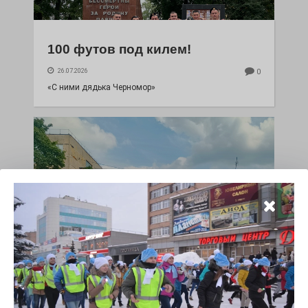
100 футов под килем!
26.07.2026
0
«С ними дядька Черномор»
Юбилейным курсом
26.07.2026
0