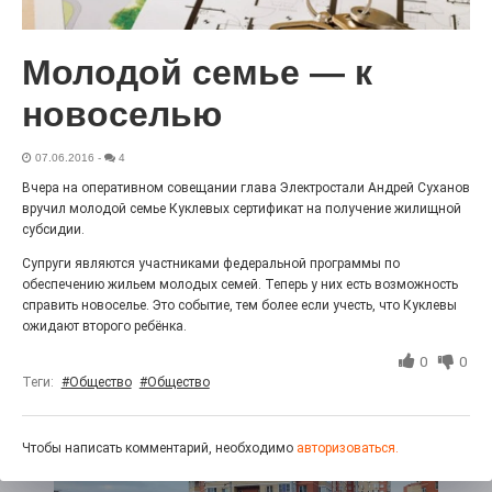
Гордость за ордена! Заводская улица Горького
меняет облик.
Молодой семье — к
новоселью
07.06.2016
-
4
Вчера на оперативном совещании глава Электростали Андрей Суханов
вручил молодой семье Куклевых сертификат на получение жилищной
субсидии.
Супруги являются участниками федеральной программы по
обеспечению жильем молодых семей. Теперь у них есть возможность
справить новоселье. Это событие, тем более если учесть, что Куклевы
Железная воля к победе
ожидают второго ребёнка.
25.07.2026
0
0
0
«Беги, как будто её муж вернулся!» Такого в
Теги:
#Общество
#Общество
Электростали ещё не было на плакатах болельщиков.
Вернее, теперь было!
Чтобы написать комментарий, необходимо
авторизоваться.