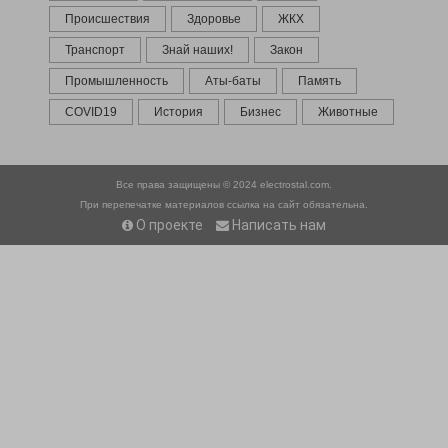
Происшествия
Здоровье
ЖКХ
Транспорт
Знай наших!
Закон
Промышленность
Аты-баты
Память
COVID19
История
Бизнес
Животные
Все права защищены © 2024
electrostal.com.
При перепечатке материалов ссылка на сайт обязательна.
О проекте
Написать нам