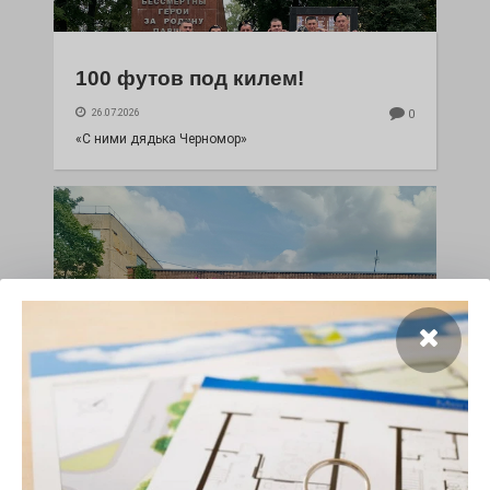
100 футов под килем!
26.07.2026
0
«С ними дядька Черномор»
Юбилейным курсом
26.07.2026
0