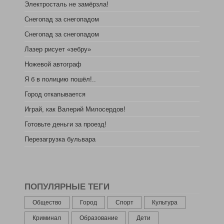
Электросталь не замёрзла!
Снегопад за снегопадом
Снегопад за снегопадом
Лазер рисует «зебру»
Ножевой автограф
Я б в полицию пошёл!..
Город откапывается
Играй, как Валерий Милосердов!
Готовьте деньги за проезд!
Перезагрузка бульвара
ПОПУЛЯРНЫЕ ТЕГИ
Общество
Город
Спорт
Культура
Криминал
Образование
Дети