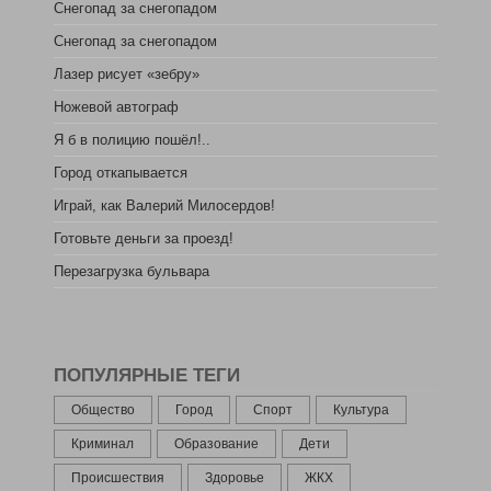
Снегопад за снегопадом
Снегопад за снегопадом
Лазер рисует «зебру»
Ножевой автограф
Я б в полицию пошёл!..
Город откапывается
Играй, как Валерий Милосердов!
Готовьте деньги за проезд!
Перезагрузка бульвара
ПОПУЛЯРНЫЕ ТЕГИ
Общество
Город
Спорт
Культура
Криминал
Образование
Дети
Происшествия
Здоровье
ЖКХ