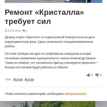
«С ними дядька Черномор»
Ремонт «Кристалла»
требует сил
20.06.2016
-
0
Дворец спорта «Кристалл» в подмосковной Электростали входи в
новую ремонтную фазу. Здесь начинаются специализированные
работы.
Об этом сообщил сегодня на оперативном совещании в мэрии
начальник управления муниципального заказа Александр Гришин.
Также он отметил, что численность бригад планируется увеличить —
Юбилейным курсом
больше ста человек будут работать на объекте.
0
0
26.07.2026
0
Теги:
#Спорт
#Спорт
Гордость за ордена! Заводская улица Горького
меняет облик.
Чтобы написать комментарий, необходимо
авторизоваться.