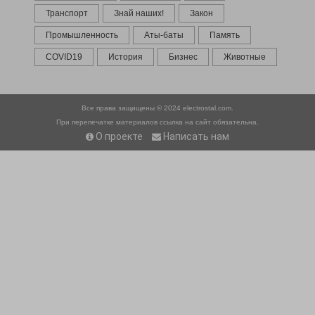
Транспорт
Знай наших!
Закон
Промышленность
Аты-баты
Память
COVID19
История
Бизнес
Животные
Все права защищены © 2024
electrostal.com.
При перепечатке материалов ссылка на сайт обязательна.
О проекте
Написать нам