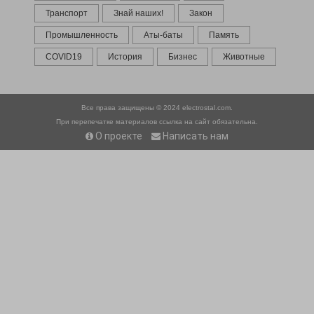
Транспорт
Знай наших!
Закон
Промышленность
Аты-баты
Память
COVID19
История
Бизнес
Животные
Все права защищены © 2024
electrostal.com.
При перепечатке материалов ссылка на сайт обязательна.
О проекте
Написать нам