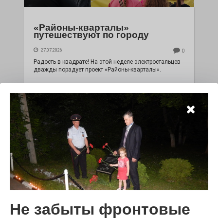
«Районы-кварталы»
путешествуют по городу
27.07.2026
0
Радость в квадрате! На этой неделе электростальцев
дважды порадует проект «Районы-кварталы».
100 футов под килем!
Не забыты фронтовые
26.07.2026
0