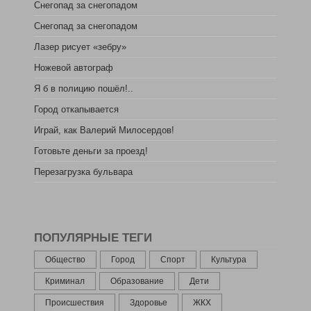
Снегопад за снегопадом
Снегопад за снегопадом
Лазер рисует «зебру»
Ножевой автограф
Я б в полицию пошёл!..
Город откапывается
Играй, как Валерий Милосердов!
Готовьте деньги за проезд!
Перезагрузка бульвара
ПОПУЛЯРНЫЕ ТЕГИ
Общество
Город
Спорт
Культура
Криминал
Образование
Дети
Происшествия
Здоровье
ЖКХ