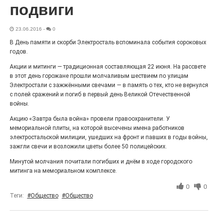
подвиги
«С ними дядька Черномор»
23.06.2016
-
0
В День памяти и скорби Электросталь вспоминала события сороковых
годов.
Акции и митинги — традиционная составляющая 22 июня. На рассвете
в этот день горожане прошли молчаливым шествием по улицам
Электростали с зажжёнными свечами — в память о тех, кто не вернулся
с полей сражений и погиб в первый день Великой Отечественной
войны.
Акцию «Завтра была война» провели правоохранители. У
мемориальной плиты, на которой высечены имена работников
Юбилейным курсом
электростальской милиции, ушедших на фронт и павших в годы войны,
зажгли свечи и возложили цветы более 50 полицейских.
26.07.2026
0
Минутой молчания почитали погибших и днём в ходе городского
Гордость за ордена! Заводская улица Горького
митинга на мемориальном комплексе.
меняет облик.
0
0
Теги:
#Общество
#Общество