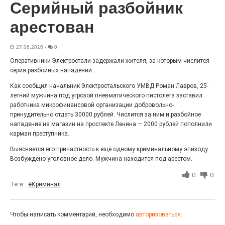
Серийный разбойник
«С ними дядька Черномор»
арестован
27.06.2016
-
0
Оперативники Электростали задержали жителя, за которым числится
серия разбойных нападений.
Как сообщил начальник Электростальского УМВД Роман Лавров, 25-
летний мужчина под угрозой пневматического пистолета заставил
работника микрофинансовой организации добровольно-
принудительно отдать 30000 рублей. Числится за ним и разбойное
нападение на магазин на проспекте Ленина — 2000 рублей пополнили
карман преступника.
Юбилейным курсом
Выясняется его причастность к ещё одному криминальному эпизоду.
26.07.2026
0
Возбуждено уголовное дело. Мужчина находится под арестом.
Гордость за ордена! Заводская улица Горького
0
0
меняет облик.
Теги:
#Криминал
Чтобы написать комментарий, необходимо
авторизоваться.