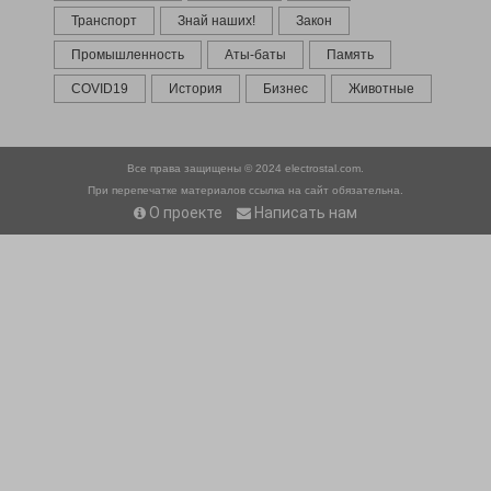
Транспорт
Знай наших!
Закон
Промышленность
Аты-баты
Память
COVID19
История
Бизнес
Животные
Все права защищены © 2024
electrostal.com.
При перепечатке материалов ссылка на сайт обязательна.
О проекте
Написать нам