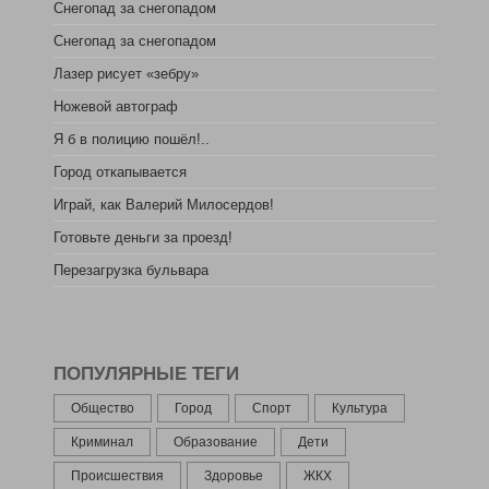
Снегопад за снегопадом
Снегопад за снегопадом
Лазер рисует «зебру»
Ножевой автограф
Я б в полицию пошёл!..
Город откапывается
Играй, как Валерий Милосердов!
Готовьте деньги за проезд!
Перезагрузка бульвара
ПОПУЛЯРНЫЕ ТЕГИ
Общество
Город
Спорт
Культура
Криминал
Образование
Дети
Происшествия
Здоровье
ЖКХ