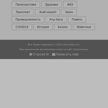
Происшествия
Здоровье
ЖКХ
Транспорт
Знай наших!
Закон
Промышленность
Аты-баты
Память
COVID19
История
Бизнес
Животные
Все права защищены © 2024
electrostal.com.
При перепечатке материалов ссылка на сайт обязательна.
О проекте
Написать нам