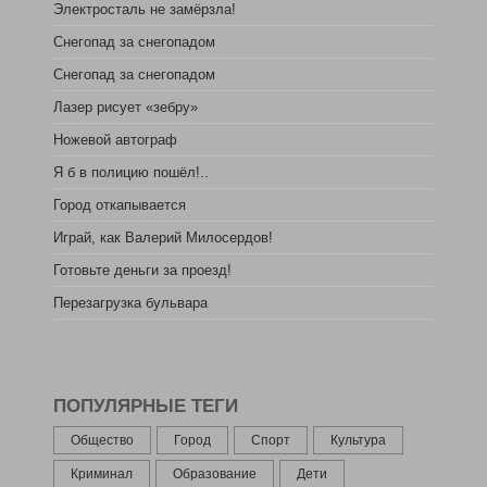
Электросталь не замёрзла!
Снегопад за снегопадом
Снегопад за снегопадом
Лазер рисует «зебру»
Ножевой автограф
Я б в полицию пошёл!..
Город откапывается
Играй, как Валерий Милосердов!
Готовьте деньги за проезд!
Перезагрузка бульвара
ПОПУЛЯРНЫЕ ТЕГИ
Общество
Город
Спорт
Культура
Криминал
Образование
Дети