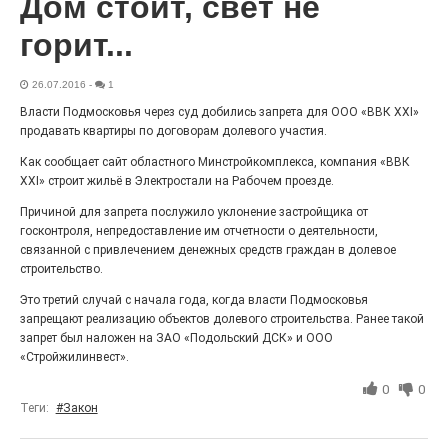
Дом стоит, свет не
Гордость за ордена! Заводская улица Горького
меняет облик.
горит...
26.07.2016
-
1
Власти Подмосковья через суд добились запрета для ООО «ВВК XXI»
продавать квартиры по договорам долевого участия.
Как сообщает сайт областного Минстройкомплекса, компания «ВВК
XXI» строит жильё в Электростали на Рабочем проезде.
Причиной для запрета послужило уклонение застройщика от
госконтроля, непредоставление им отчетности о деятельности,
связанной с привлечением денежных средств граждан в долевое
строительство.
Железная воля к победе
Это третий случай с начала года, когда власти Подмосковья
25.07.2026
0
запрещают реализацию объектов долевого строительства. Ранее такой
«Беги, как будто её муж вернулся!» Такого в
запрет был наложен на ЗАО «Подольский ДСК» и ООО
Электростали ещё не было на плакатах болельщиков.
«Стройжилинвест».
Вернее, теперь было!
0
0
Теги:
#Закон