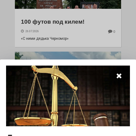
100 футов под килем!
26.07.2026
0
«С ними дядька Черномор»
Юбилейным курсом
26.07.2026
0