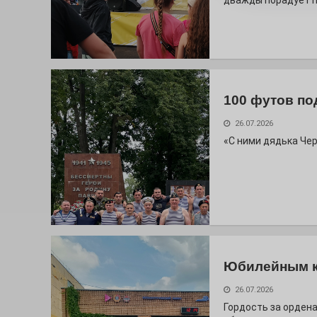
дважды порадует п
100 футов по
26.07.2026
«С ними дядька Че
Юбилейным 
26.07.2026
Гордость за ордена