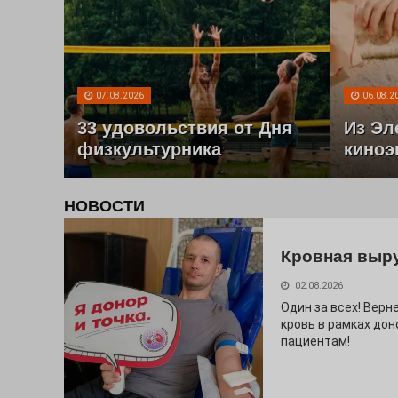
07.08.2026
06.08.2
33 удовольствия от Дня
Из Эл
физкультурника
киноэ
НОВОСТИ
Кровная выр
02.08.2026
Один за всех! Верне
кровь в рамках дон
пациентам!