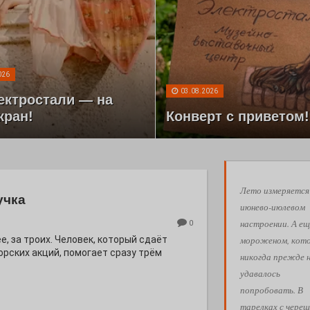
026
03.08.2026
ектростали — на
кран!
Конверт с приветом!
Лето измеряется
учка
июнево-июлевом
настроении. А ещ
0
мороженом, кот
е, за троих. Человек, который сдаёт
орских акций, помогает сразу трём
никогда прежде 
удавалось
попробовать. В
тарелках с череш