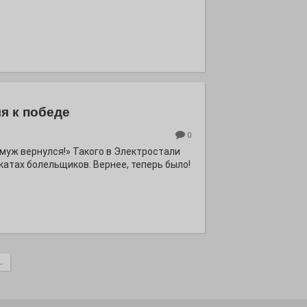
я к победе
0
ё муж вернулся!» Такого в Электростали
катах болельщиков. Вернее, теперь было!
.