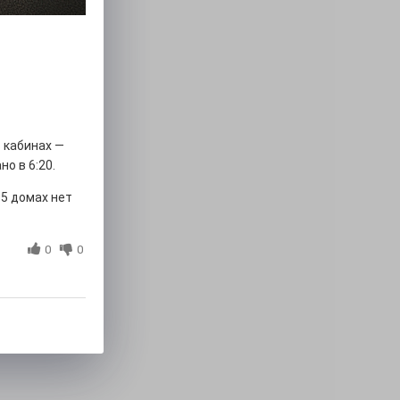
 кабинах —
о в 6:20.
 5 домах нет
0
0