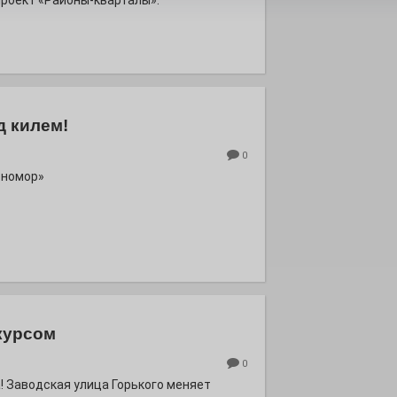
роект «Районы-кварталы».
д килем!
0
рномор»
курсом
0
! Заводская улица Горького меняет