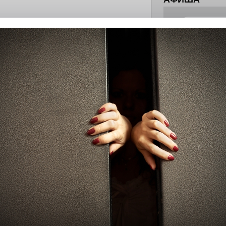
летения
0
поделиться
 Э в разрезе истории города?
с, правда?
истории, литературе и детям
0
но зарекомендовала себя флагманом
ередной раз этот статус подтвердили