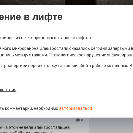
ение в лифте
ны — одно на всех
трических сетях привела к остановке лифтов.
0
чного микрорайона Электростали оказались сегодня запертыми в
 героизма» — новый масштабный проект,
вились между этажами. Технологическое нарушение зафиксирован
остальцев приглашает к себе
м. Олега Коняшина.
ктроэнергией нередко влекут за собой сбой в работе котельных. В
шествия
рталы» путешествуют по
ть комментарий, необходимо
авторизоваться.
0
е! На этой неделе электростальцев