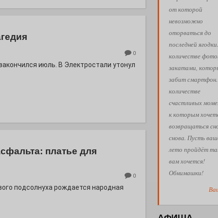
от которой
невозможно
оторваться до
агедия
последней ягодки
0
количестве фото
 закончился июль. В Электростали утонул
закатами, кото
забит смартфон.
количестве
счастливых моме
к которым хочет
возвращаться сн
снова. Пусть ваш
лето пройдёт так
асфальта: платье для
вам хочется!
Обнимашки!
0
евого подсолнуха рождается народная
Ва
АФИША