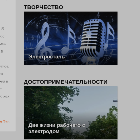
ТВОРЧЕСТВО
. В
к с
рыми
 В
Электросталь
нтов,
ся
ова и
ДОСТОПРИМЕЧАТЕЛЬНОСТИ
е
, как
ш Эль
Две жизни рабочего с
электродом