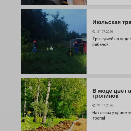
Июльская тр
31.07.2026
Трагедией на воде
ребёнок.
В моде цвет 
тропинок
31.07.2026
На глазах у оранж
тропа!