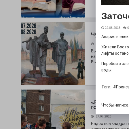
Заточ
22.08.2016
-
0
Чувство Роди
Авария в элек
28.07.2026
Жители Восто
Выставка «Палитра
лифты остано
на который электр
Выставочный зал и
Перебои с эле
воды.
Теги:
#Проис
«Районы-ква
Чтобы написа
городу
27.07.2026
Радость в квадрат