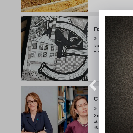
Городские сп
30.07.2026
Как выглядит буква
Неожиданный вопро
С любовью к 
29.07.2026
Электросталь дав
образования. В оч
наши педагоги.