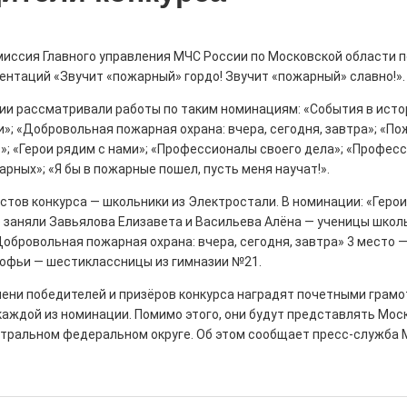
миссия Главного управления МЧС России по Московской области п
ентаций «Звучит «пожарный» гордо! Звучит «пожарный» славно!».
ны — одно на всех
ии рассматривали работы по таким номинациям: «События в ист
»; «Добровольная пожарная охрана: вчера, сегодня, завтра»; «По
0
»; «Герои рядим с нами»; «Профессионалы своего дела»; «Профес
 героизма» — новый масштабный проект,
рных»; «Я бы в пожарные пошел, пусть меня научат!».
остальцев приглашает к себе
м. Олега Коняшина.
тов конкурса — школьники из Электростали. В номинации: «Герои
 заняли Завьялова Елизавета и Васильева Алёна — ученицы школ
обровольная пожарная охрана: вчера, сегодня, завтра» 3 место —
офьи — шестиклассницы из гимназии №21.
мени победителей и призёров конкурса наградят почетными грамо
каждой из номинации. Помимо этого, они будут представлять Мос
рталы» путешествуют по
нтральном федеральном округе. Об этом сообщает
пресс-служба
0
е! На этой неделе электростальцев