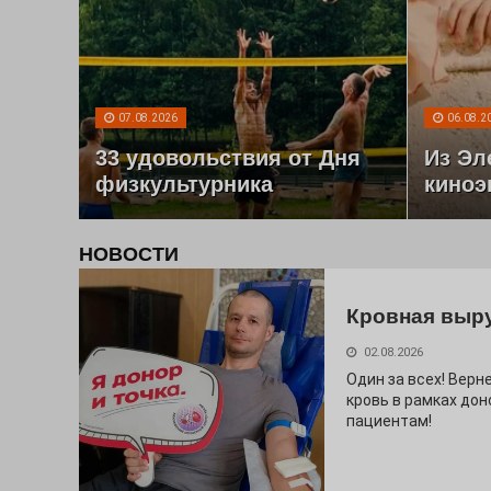
07.08.2026
06.08.2
33 удовольствия от Дня
Из Эл
физкультурника
киноэ
НОВОСТИ
Кровная выр
02.08.2026
Один за всех! Верне
кровь в рамках дон
пациентам!