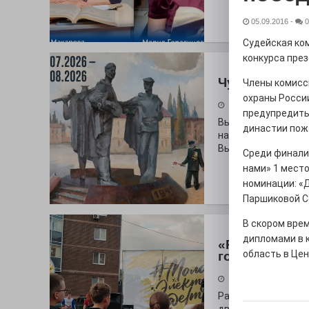
05.09.2016
-
0
Судейская ко
конкурса през
Чувство Роди
Члены комисс
охраны России
28.07.2026
предупредить
Выставка «Палитра
династии пожа
на который электр
Выставочный зал и
Среди финалис
нами» 1 место
номинации: «Д
Паршиковой С
В скором вре
дипломами в 
«Районы-ква
область в Це
городу
27.07.2026
Радость в квадрат