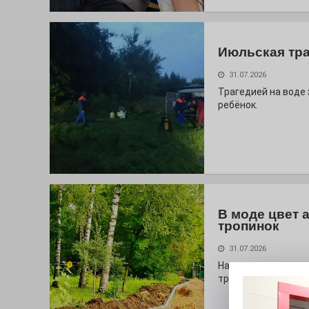
Июльская тр
31.07.2026
Трагедией на воде
ребёнок.
В моде цвет 
тропинок
31.07.2026
На глазах у оранж
тропа!