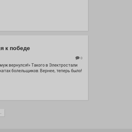
я к победе
0
ё муж вернулся!» Такого в Электростали
катах болельщиков. Вернее, теперь было!
.