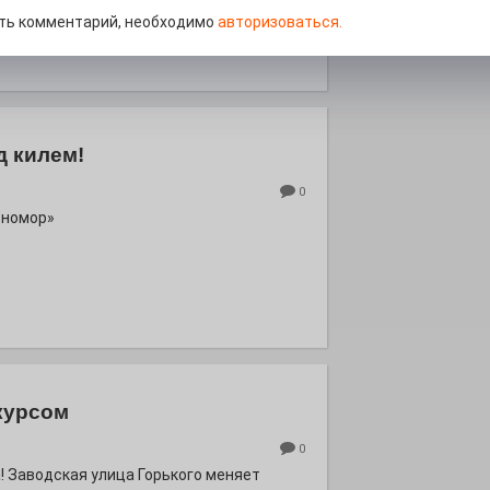
роект «Районы-кварталы».
ть комментарий, необходимо
авторизоваться.
д килем!
0
рномор»
курсом
0
! Заводская улица Горького меняет