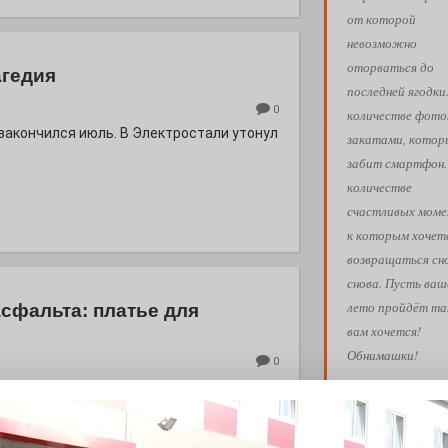
от которой
невозможно
оторваться до
агедия
последней ягодки
0
количестве фото
 закончился июль. В Электростали утонул
закатами, кото
забит смартфон.
количестве
счастливых моме
к которым хочет
возвращаться сн
снова. Пусть ваш
лето пройдёт так
асфальта: платье для
вам хочется!
Обнимашки!
0
евого подсолнуха рождается народная
Ва
АФИША