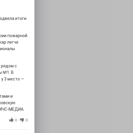
одвела итоги
ории пожарной
жар легче
сионалы
 рядом с
ы №1. В
 у 3 место —
тами и
ковскую
 МЧС-МЕДИА.
0
0