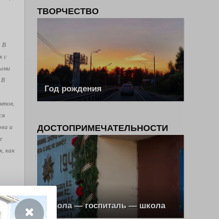
ТВОРЧЕСТВО
. В
к с
рыми
 В
Год рождения
нтов,
ся
ова и
ДОСТОПРИМЕЧАТЕЛЬНОСТИ
е
, как
ш Эль
Школа — госпиталь — школа