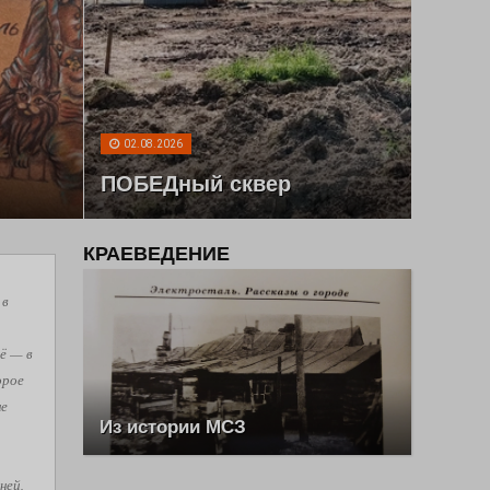
02.08.2026
ПОБЕДный сквер
КРАЕВЕДЕНИЕ
 в
ё — в
орое
не
Из истории МСЗ
ней,