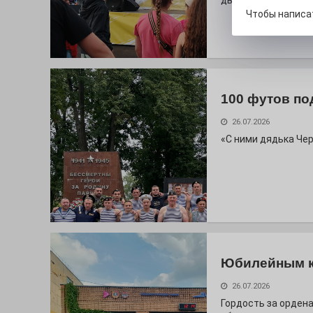
дважды порадует п
Чтобы написа
100 футов по
26.07.2026
«С ними дядька Че
Юбилейным 
26.07.2026
Гордость за ордена