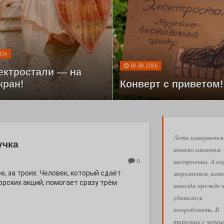
026
03.08.2026
ектростали — на
кран!
Конверт с приветом!
Лето измеряется
учка
июнево-июлевом
настроении. А ещ
0
мороженом, кот
е, за троих. Человек, который сдаёт
орских акций, помогает сразу трём
никогда прежде 
удавалось
попробовать. В
тарелках с череш