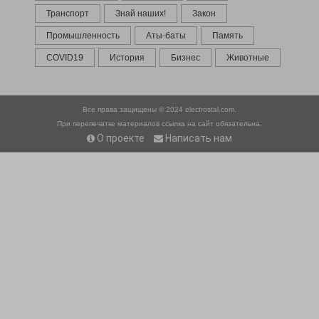
Транспорт
Знай наших!
Закон
Промышленность
Аты-баты
Память
COVID19
История
Бизнес
Животные
Все права защищены © 2024
electrostal.com.
При перепечатке материалов ссылка на сайт обязательна.
О проекте
Написать нам