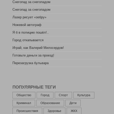
Снегопад за снегопадом
Снегопад за снегопадом
Лазер рисует «зебру»
Ножевой автограф
Я б в полицию пошёл!..
Город откапывается
Играй, как Валерий Милосердов!
Готовьте деньги за проезд!
Перезагрузка бульвара
ПОПУЛЯРНЫЕ ТЕГИ
Общество
Город
Спорт
Культура
Криминал
Образование
Дети
Происшествия
Здоровье
ЖКХ