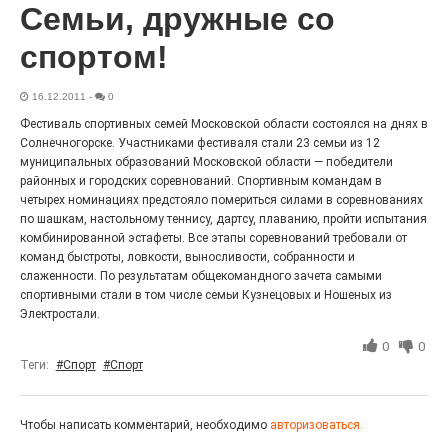
Семьи, дружные со
27.07.2026
0
Радость в квадрате! На этой неделе электростальцев
спортом!
дважды порадует проект «Районы-кварталы».
16.12.2011
-
0
Фестиваль спортивных семей Московской области состоялся на днях в
Солнечногорске. Участниками фестиваля стали 23 семьи из 12
муниципальных образований Московской области — победители
районных и городских соревнований. Спортивным командам в
четырех номинациях предстояло помериться силами в соревнованиях
по шашкам, настольному теннису, дартсу, плаванию, пройти испытания
комбинированной эстафеты. Все этапы соревнований требовали от
команд быстроты, ловкости, выносливости, собранности и
слаженности. По результатам общекомандного зачета самыми
спортивными стали в том числе семьи Кузнецовых и Ношеных из
100 футов под килем!
Электростали.
0
0
26.07.2026
0
Теги:
#Спорт
#Спорт
«С ними дядька Черномор»
Чтобы написать комментарий, необходимо
авторизоваться.