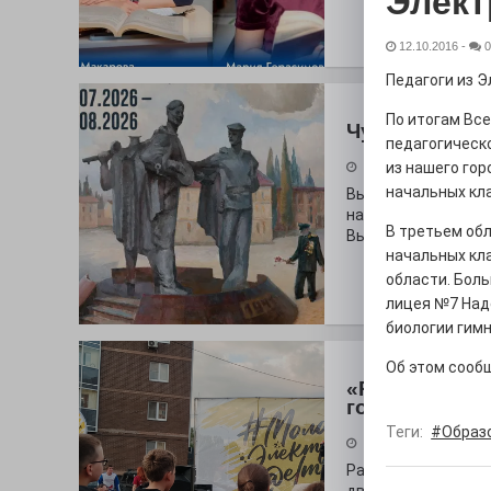
Элект
12.10.2016
-
0
Педагоги из Э
По итогам Вс
Чувство Роди
педагогическо
из нашего гор
28.07.2026
начальных кл
Выставка «Палитра
на который электр
В третьем обл
Выставочный зал и
начальных кл
области. Боль
лицея №7 Над
биологии гим
Об этом сооб
«Районы-ква
городу
Теги:
#Образ
27.07.2026
Радость в квадрат