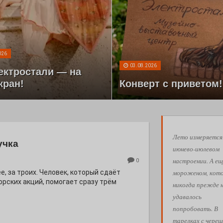
026
03.08.2026
ектростали — на
кран!
Конверт с приветом!
Лето измеряется
учка
июнево-июлевом
настроении. А ещ
0
мороженом, кот
е, за троих. Человек, который сдаёт
орских акций, помогает сразу трём
никогда прежде 
удавалось
попробовать. В
тарелках с череш