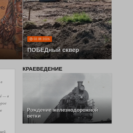
02.08.2026
ПОБЕДный сквер
КРАЕВЕДЕНИЕ
 в
ё — в
орое
Рождение железнодорожной
не
ветки
ней,