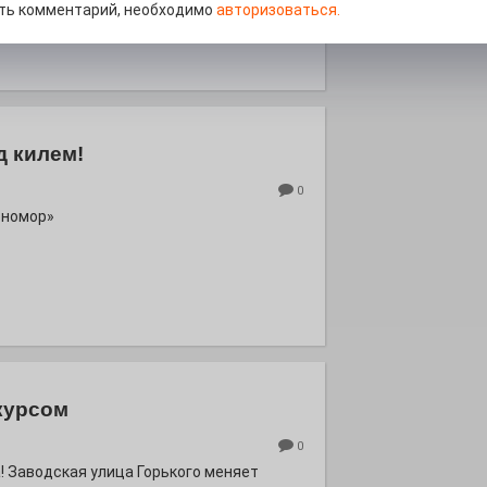
роект «Районы-кварталы».
ть комментарий, необходимо
авторизоваться.
д килем!
0
рномор»
курсом
0
! Заводская улица Горького меняет