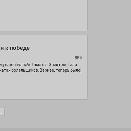
я к победе
0
ё муж вернулся!» Такого в Электростали
катах болельщиков. Вернее, теперь было!
.