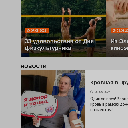
07.08.2026
06.08.2
33 удовольствия от Дня
Из Эл
физкультурника
киноэ
НОВОСТИ
Кровная выр
02.08.2026
Один за всех! Верне
кровь в рамках дон
пациентам!