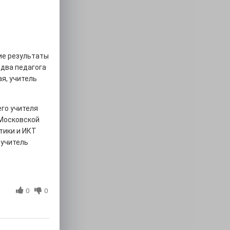
ие результаты
 два педагога
ая, учитель
его учителя
 Московской
тики и ИКТ
 учитель
0
0