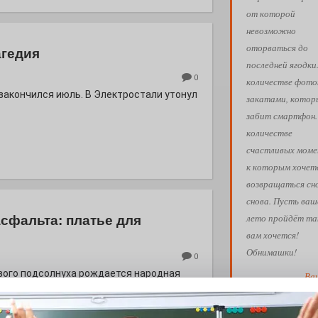
от которой
невозможно
оторваться до
агедия
последней ягодки
0
количестве фото
 закончился июль. В Электростали утонул
закатами, кото
забит смартфон.
количестве
счастливых моме
к которым хочет
возвращаться сн
снова. Пусть ваш
лето пройдёт так
асфальта: платье для
вам хочется!
Обнимашки!
0
евого подсолнуха рождается народная
Ва
АФИША