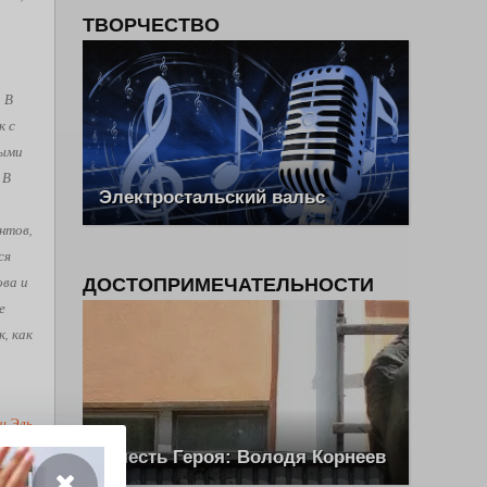
ТВОРЧЕСТВО
. В
к с
рыми
 В
Электростальский вальс
нтов,
ся
ова и
ДОСТОПРИМЕЧАТЕЛЬНОСТИ
е
, как
ш Эль
В честь Героя: Володя Корнеев