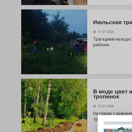
Июльская тр
31.07.2026
Трагедией на воде
ребёнок.
В моде цвет 
тропинок
31.07.2026
На глазах у оранж
тропа!