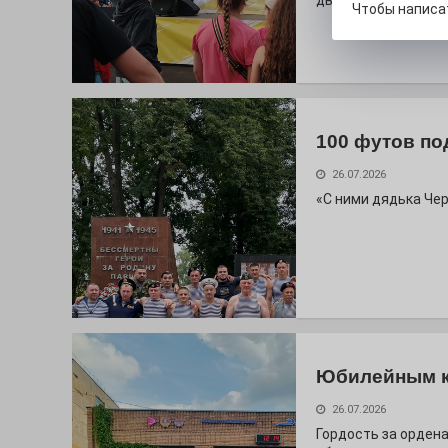
дважды порадует п
Чтобы написа
100 футов по
26.07.2026
«С ними дядька Че
Юбилейным 
26.07.2026
Гордость за ордена