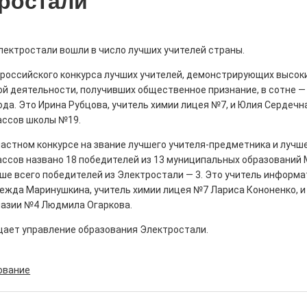
ростали
лектростали вошли в число лучших учителей страны.
ероссийского конкурса лучших учителей, демонстрирующих высок
ны — одно на всех
й деятельности, получивших общественное признание, в сотне —
ода. Это Ирина Рубцова, учитель химии лицея №7, и Юлия Сердечн
0
ассов школы №19.
 героизма» — новый масштабный проект,
остальцев приглашает к себе
астном конкурсе на звание лучшего учителя-предметника и лучш
м. Олега Коняшина.
ассов названо 18 победителей из 13 муниципальных образований
ше всего победителей из Электростали — 3. Это учитель информа
ежда Маринушкина, учитель химии лицея №7 Лариса Кононенко, и
назии №4 Людмила Огаркова.
щает управление образования Электростали.
рталы» путешествуют по
ование
0
е! На этой неделе электростальцев