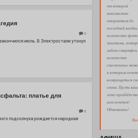
от которой
невозможно
оторваться до
агедия
последней ягодки
0
количестве фото
 закончился июль. В Электростали утонул
закатами, кото
забит смартфон.
количестве
счастливых моме
к которым хочет
возвращаться сн
снова. Пусть ваш
лето пройдёт так
асфальта: платье для
вам хочется!
Обнимашки!
0
евого подсолнуха рождается народная
Ва
АФИША