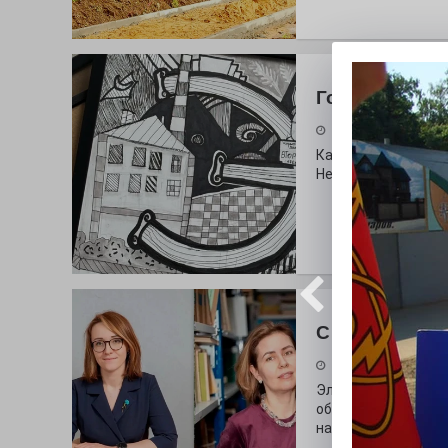
Городские сп
30.07.2026
Как выглядит буква
Неожиданный вопро
С любовью к 
29.07.2026
Электросталь дав
образования. В оч
наши педагоги.