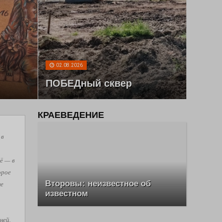
02.08.2026
ПОБЕДный сквер
КРАЕВЕДЕНИЕ
 в
ё — в
орое
Второвы: неизвестное об
не
известном
ней,