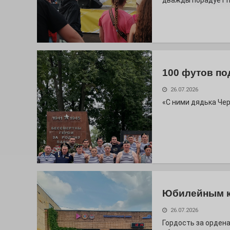
дважды порадует п
100 футов по
26.07.2026
«С ними дядька Че
Юбилейным 
26.07.2026
Гордость за ордена