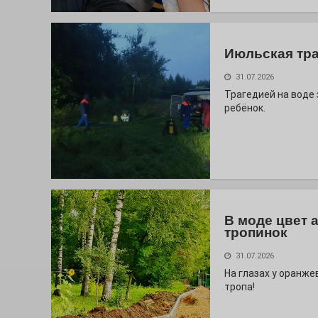
Июльская тр
31.07.2026
Трагедией на воде
ребёнок.
В моде цвет 
тропинок
31.07.2026
На глазах у оранж
тропа!