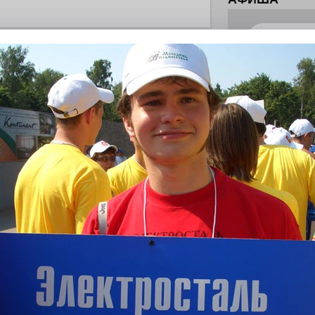
летения
0
поделиться
 Э в разрезе истории города?
с, правда?
истории, литературе и детям
0
но зарекомендовала себя флагманом
ередной раз этот статус подтвердили