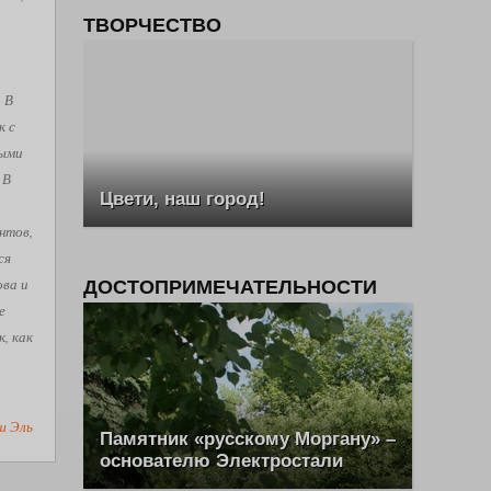
ТВОРЧЕСТВО
. В
к с
рыми
 В
Цвети, наш город!
нтов,
ся
ова и
ДОСТОПРИМЕЧАТЕЛЬНОСТИ
е
, как
ш Эль
Памятник «русскому Моргану» –
основателю Электростали