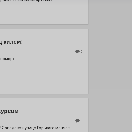
роект «Районы-кварталы».
д килем!
0
рномор»
курсом
0
! Заводская улица Горького меняет