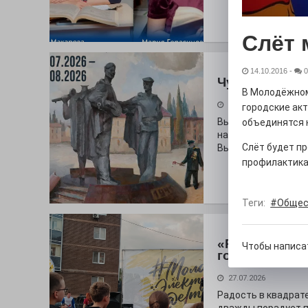
Слёт
14.10.2016
-
0
Чувство Роди
В Молодёжном
28.07.2026
городские ак
Выставка «Палитра
объединятся н
на который электр
Слёт будет пр
Выставочный зал и
профилактика
Теги:
#Общес
«Районы-ква
Чтобы написа
городу
27.07.2026
Радость в квадрат