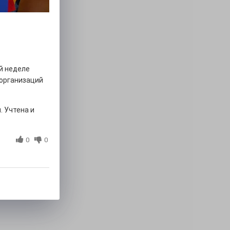
й неделе
организаций
. Учтена и
0
0