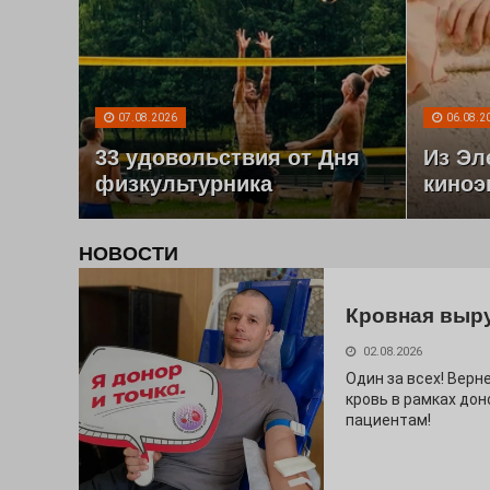
07.08.2026
06.08.2
33 удовольствия от Дня
Из Эл
физкультурника
киноэ
НОВОСТИ
Кровная выр
02.08.2026
Один за всех! Верне
кровь в рамках дон
пациентам!