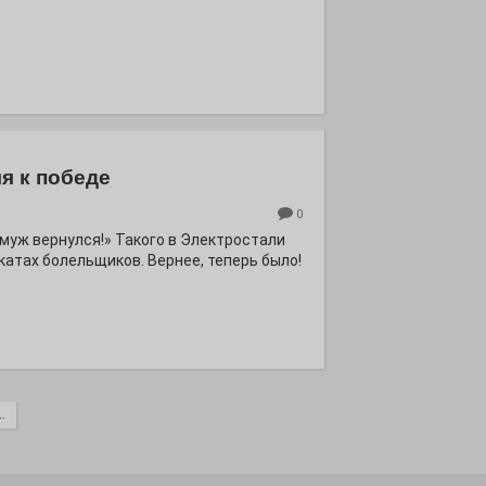
я к победе
0
ё муж вернулся!» Такого в Электростали
катах болельщиков. Вернее, теперь было!
.