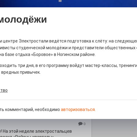
 молодёжи
ны — одно на всех
 центре Электростали ведётся подготовка к слёту: на следующе
0
тивисты студенческой молодёжи и представители общественных 
 героизма» — новый масштабный проект,
а базе отдыха «Боровое» в Ногинском районе.
остальцев приглашает к себе
оходить три дня, в его программу войдут мастер-классы, тренинги
м. Олега Коняшина.
 вредных привычек.
тво
рталы» путешествуют по
ть комментарий, необходимо
авторизоваться.
0
е! На этой неделе электростальцев