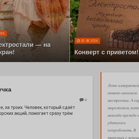
026
03.08.2026
ектростали — на
кран!
Конверт с приветом!
Лето измеряется
учка
июнево-июлевом
настроении. А ещ
0
мороженом, кот
е, за троих. Человек, который сдаёт
орских акций, помогает сразу трём
никогда прежде 
удавалось
попробовать. В
тарелках с череш