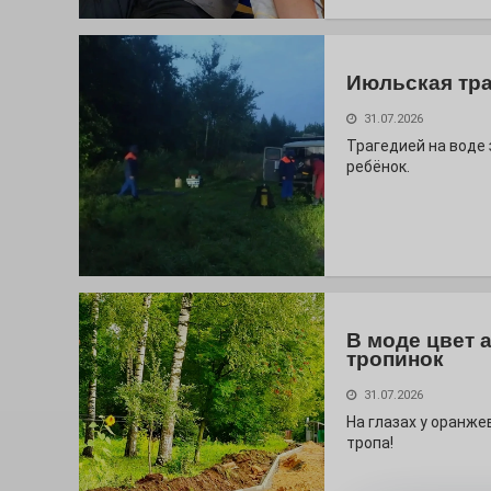
Июльская тр
31.07.2026
Трагедией на воде
ребёнок.
В моде цвет 
тропинок
31.07.2026
На глазах у оранж
тропа!