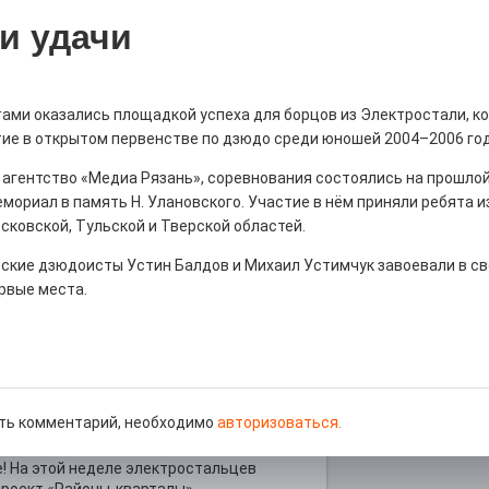
и удачи
тами оказались площадкой успеха для борцов из Электростали, к
ны — одно на всех
тие в открытом первенстве по дзюдо среди юношей 2004–2006 го
0
 агентство «Медиа Рязань», соревнования состоялись на прошлой
 героизма» — новый масштабный проект,
мориал в память Н. Улановского. Участие в нём приняли ребята и
остальцев приглашает к себе
сковской, Тульской и Тверской областей.
м. Олега Коняшина.
ские дзюдоисты Устин Балдов и Михаил Устимчук завоевали в св
рвые места.
рталы» путешествуют по
ть комментарий, необходимо
авторизоваться.
0
е! На этой неделе электростальцев