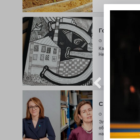
Городские сп
30.07.2026
Как выглядит буква
Неожиданный вопро
С любовью к 
29.07.2026
Электросталь дав
образования. В оч
наши педагоги.