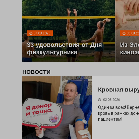
07.08.2026
06.08.2
33 удовольствия от Дня
Из Эл
физкультурника
киноэ
НОВОСТИ
Кровная выр
02.08.2026
Один за всех! Верне
кровь в рамках дон
пациентам!