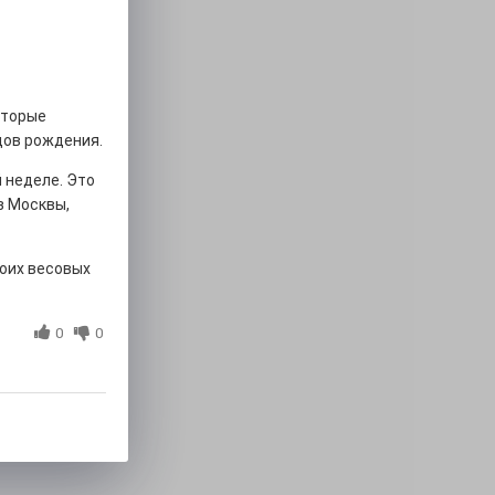
оторые
дов рождения.
 неделе. Это
з Москвы,
оих весовых
0
0