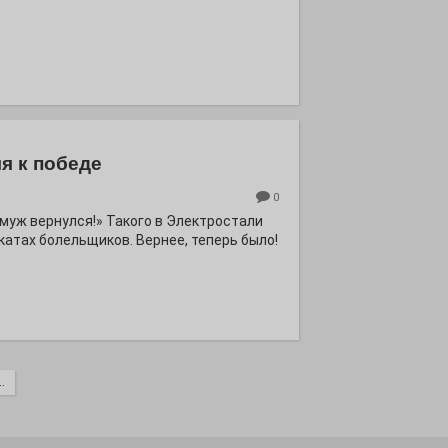
я к победе
0
ё муж вернулся!» Такого в Электростали
катах болельщиков. Вернее, теперь было!
.