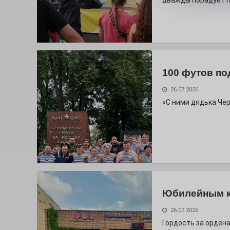
дважды порадует п
100 футов по
26.07.2026
«С ними дядька Че
Юбилейным 
26.07.2026
Гордость за ордена