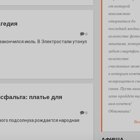
от которой
невозможно
оторваться до
агедия
последней ягодки
0
количестве фото
 закончился июль. В Электростали утонул
закатами, кото
забит смартфон.
количестве
счастливых моме
к которым хочет
возвращаться сн
снова. Пусть ваш
лето пройдёт так
асфальта: платье для
вам хочется!
Обнимашки!
0
евого подсолнуха рождается народная
Ва
АФИША