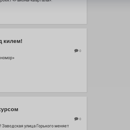
роект «Районы-кварталы».
д килем!
0
рномор»
курсом
0
! Заводская улица Горького меняет