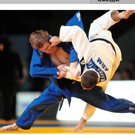
летения
0
поделиться
 Э в разрезе истории города?
с, правда?
истории, литературе и детям
0
но зарекомендовала себя флагманом
ередной раз этот статус подтвердили