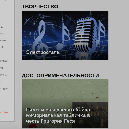
ТВОРЧЕСТВО
. В
к с
рыми
 В
Электросталь
нтов,
ся
ова и
ДОСТОПРИМЕЧАТЕЛЬНОСТИ
е
, как
Памяти воздушного бойца –
ш Эль
мемориальная табличка в
честь Григория Геся