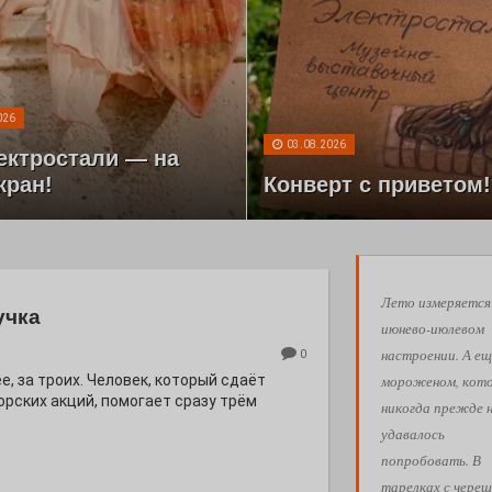
026
03.08.2026
ектростали — на
кран!
Конверт с приветом!
Лето измеряется
учка
июнево-июлевом
настроении. А ещ
0
мороженом, кот
е, за троих. Человек, который сдаёт
орских акций, помогает сразу трём
никогда прежде 
удавалось
попробовать. В
тарелках с череш