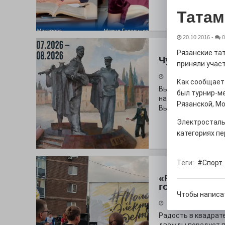
Татам
20.10.2016
-
0
Рязанские та
Чувство Роди
приняли учас
28.07.2026
Как сообщает
Выставка «Палитра
был турнир-ме
на который электр
Рязанской, Мо
Выставочный зал и
Электросталь
категориях пе
Теги:
#Спорт
«Районы-ква
городу
Чтобы написа
27.07.2026
Радость в квадрат