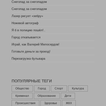
Снегопад за снегопадом
Снегопад за снегопадом
Лазер рисует «зебру»
Ножевой автограф
Я б в полицию пошёл!..
Город откапывается
Играй, как Валерий Милосердов!
Готовьте деньги за проезд!
Перезагрузка бульвара
ПОПУЛЯРНЫЕ ТЕГИ
Общество
Город
Спорт
Культура
Криминал
Образование
Дети
Происшествия
Здоровье
ЖКХ