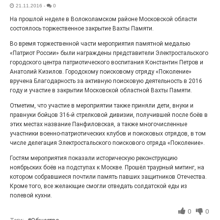
21.11.2016
-
0
Выставка «Палитра героизма» — новый масштабный
проект, на который электростальцев приглашает к
На прошлой неделе в Волоколамском районе Московской области
себе Выставочный зал им. Олега Коняшина.
состоялось торжественное закрытие Вахты Памяти.
Во время торжественной части мероприятия памятной медалью
«Патриот России» были награждены представители Электростальского
городского центра патриотического воспитания Константин Петров и
Анатолий Кизилов. Городскому поисковому отряду «Поколение»
вручена Благодарность за активную поисковую деятельность в 2016
году и участие в закрытии Московской областной Вахты Памяти.
Отметим, что участие в мероприятии также приняли дети, внуки и
правнуки бойцов 316-й стрелковой дивизии, получившей после боёв в
этих местах название Панфиловская, а также многочисленные
участники военно-патриотических клубов и поисковых отрядов, в том
числе делегация Электростальского поискового отряда «Поколение».
«Районы-кварталы»
Гостям мероприятия показали историческую реконструкцию
путешествуют по городу
ноябрьских боёв на подступах к Москве. Прошёл траурный митинг, на
котором собравшиеся почтили память павших защитников Отечества.
27.07.2026
0
Кроме того, все желающие смогли отведать солдатской еды из
Радость в квадрате! На этой неделе электростальцев
полевой кухни.
дважды порадует проект «Районы-кварталы».
0
0