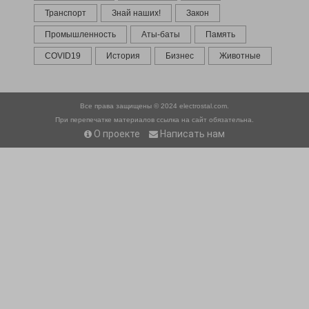
Транспорт
Знай наших!
Закон
Промышленность
Аты-баты
Память
COVID19
История
Бизнес
Животные
Все права защищены © 2024
electrostal.com.
При перепечатке материалов ссылка на сайт обязательна.
О проекте
Написать нам