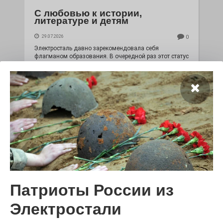
С любовью к истории,
литературе и детям
29.07.2026
0
Электросталь давно зарекомендовала себя
флагманом образования. В очередной раз этот статус
подтвердили наши педагоги.
Патриоты России из
Чувство Родины — одно на
всех
Электростали
28.07.2026
0