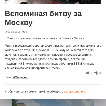
27.07.2026
0
Радость в квадрате! На этой неделе электростальцев
Вспоминая битву за
дважды порадует проект «Районы-кварталы».
Москву
07.12.2016
-
0
В Электростали почтили память павших в битве за Москву.
Митинг и возложение цветов состоялись на территории мемориального
комплекса во вторник, 6 декабря. К Вечному огню легли гвоздики —
склонили головы в знак уважения к подвигу предков школьники,
студенты, работники городской администрации, делегации
предприятий Электростали, в том числе работники ЭЗТМ из числа
членов Союза машиностроителей России.
0
0
100 футов под килем!
Теги:
#Общество
26.07.2026
0
«С ними дядька Черномор»
Чтобы написать комментарий, необходимо
авторизоваться.