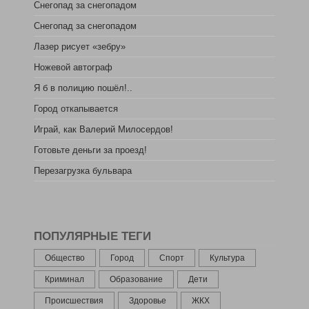
Снегопад за снегопадом
Снегопад за снегопадом
Лазер рисует «зебру»
Ножевой автограф
Я б в полицию пошёл!..
Город откапывается
Играй, как Валерий Милосердов!
Готовьте деньги за проезд!
Перезагрузка бульвара
ПОПУЛЯРНЫЕ ТЕГИ
Общество
Город
Спорт
Культура
Криминал
Образование
Дети
Происшествия
Здоровье
ЖКХ