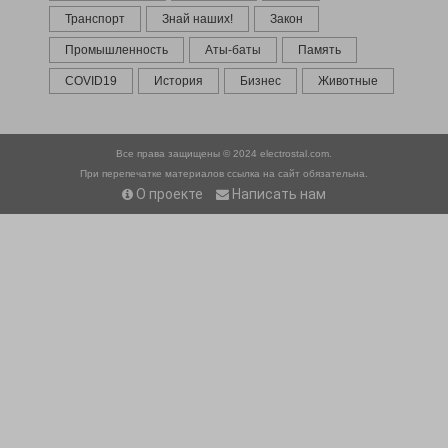
Транспорт
Знай наших!
Закон
Промышленность
Аты-баты
Память
COVID19
История
Бизнес
Животные
Все права защищены © 2024
electrostal.com.
При перепечатке материалов ссылка на сайт обязательна.
О проекте
Написать нам