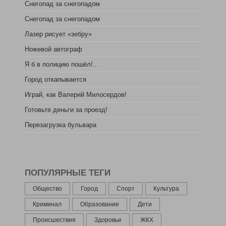
Снегопад за снегопадом
Снегопад за снегопадом
Лазер рисует «зебру»
Ножевой автограф
Я б в полицию пошёл!..
Город откапывается
Играй, как Валерий Милосердов!
Готовьте деньги за проезд!
Перезагрузка бульвара
ПОПУЛЯРНЫЕ ТЕГИ
Общество
Город
Спорт
Культура
Криминал
Образование
Дети
Происшествия
Здоровье
ЖКХ