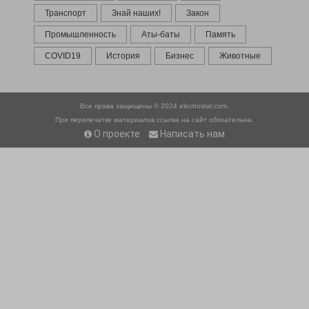
Транспорт
Знай наших!
Закон
Промышленность
Аты-баты
Память
COVID19
История
Бизнес
Животные
Все права защищены © 2024
electrostal.com.
При перепечатке материалов ссылка на сайт обязательна.
О проекте
Написать нам