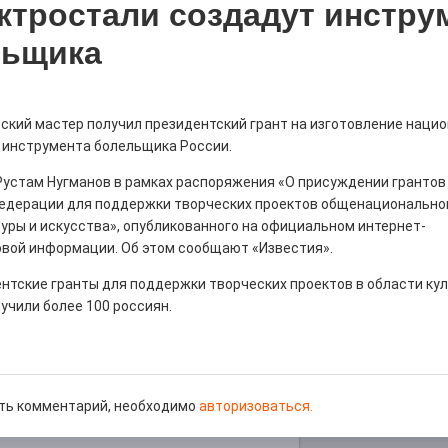
ктростали создадут инстру
льщика
рталы» путешествуют по
ский мастер получил президентский грант на изготовление наци
 инструмента болельщика России.
0
Рустам Нугманов в рамках распоряжения «О присуждении грантов
е! На этой неделе электростальцев
едерации для поддержки творческих проектов общенациональног
роект «Районы-кварталы».
туры и искусства», опубликованного на официальном
интернет-
вой информации. Об этом сообщают «Известия».
нтские гранты для поддержки творческих проектов в области ку
учили более 100 россиян.
д килем!
0
ть комментарий, необходимо
авторизоваться.
рномор»