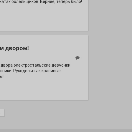
катах болельщиков. Вернее, теперь было!
м двором!
0
 двора электростальские девчонки
шники. Рукодельные, красивые,
ы!
.