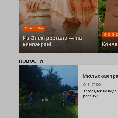
06.08.2026
03.08.2
Из Электростали — на
киноэкран!
Конве
НОВОСТИ
Июльская тр
31.07.2026
Трагедией на воде
ребёнок.