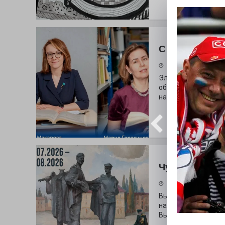
С любовью к 
29.07.2026
Электросталь дав
образования. В оч
наши педагоги.
Чувство Роди
28.07.2026
Выставка «Палитра
на который электр
Выставочный зал и