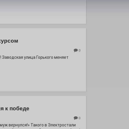
курсом
0
! Заводская улица Горького меняет
я к победе
0
ё муж вернулся!» Такого в Электростали