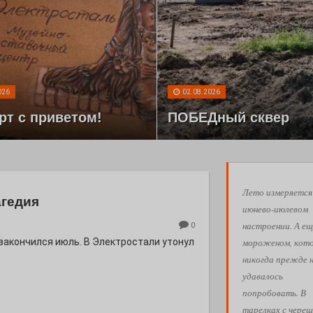
026
02.08.2026
рт с приветом!
ПОБЕДный сквер
Лето измеряется
агедия
июнево-июлевом
настроении. А ещ
0
мороженом, кот
 закончился июль. В Электростали утонул
никогда прежде 
удавалось
попробовать. В
тарелках с череш