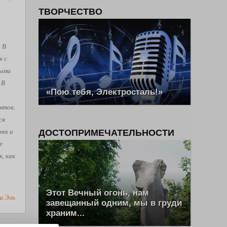
ТВОРЧЕСТВО
. В
к с
рыми
 В
«Пою тебя, Электросталь!»
нтов,
ся
ова и
ДОСТОПРИМЕЧАТЕЛЬНОСТИ
е
, как
Этот Вечный огонь, нам
ш Эль
завещанный одним, мы в груди
храним...