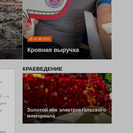
02.08.2026
Кровная выручка
КРАЕВЕДЕНИЕ
 в
ё — в
орое
Золотой век электростальского
не
мемориала
ней,