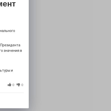
мент
онального
 Президента
о значения в
льтуры и
0
0