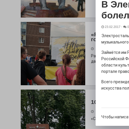
В Эле
боле
23.02.2017
-
0
«Районы-ква
Электросталь
городу
музыкального
27.07.2026
Займётся им 
Радость в квадрат
Российской Ф
дважды порадует п
области куль
портале
право
Всего президе
искусства пол
100 футов по
26.07.2026
Чтобы написа
«С ними дядька Че