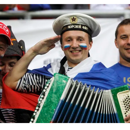
истории, литературе и детям
0
поделиться
но зарекомендовала себя флагманом
ередной раз этот статус подтвердили
ны — одно на всех
0
 героизма» — новый масштабный проект,
остальцев приглашает к себе
м. Олега Коняшина.