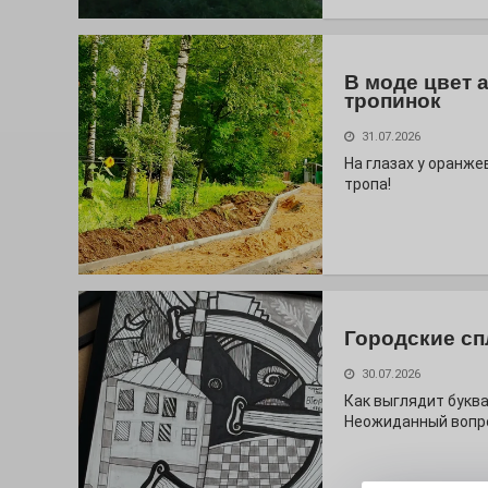
В моде цвет 
тропинок
31.07.2026
На глазах у оранж
тропа!
Городские сп
30.07.2026
Как выглядит буква
Неожиданный вопро