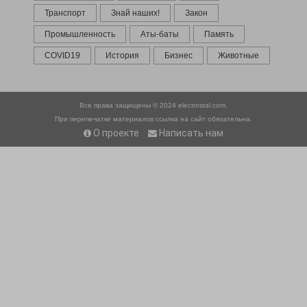
Транспорт
Знай наших!
Закон
Промышленность
Аты-баты
Память
COVID19
История
Бизнес
Животные
Все права защищены © 2024
electrostal.com.
При перепечатке материалов ссылка на сайт обязательна.
О проекте
Написать нам