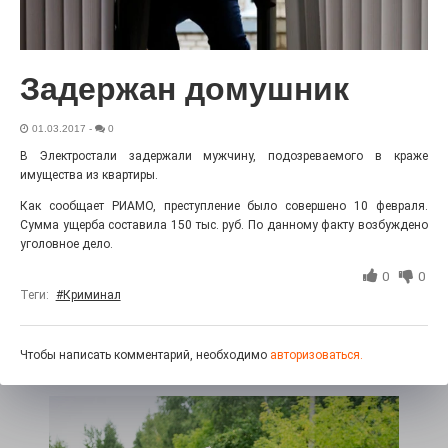
«С ними дядька Черномор»
Задержан домушник
01.03.2017
-
0
В Электростали задержали мужчину, подозреваемого в краже
имущества из квартиры.
Как сообщает РИАМО, преступление было совершено 10 февраля.
Сумма ущерба составила 150 тыс. руб. По данному факту возбуждено
уголовное дело.
0
0
Юбилейным курсом
Теги:
#Криминал
26.07.2026
0
Гордость за ордена! Заводская улица Горького
меняет облик.
Чтобы написать комментарий, необходимо
авторизоваться.