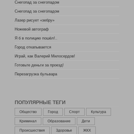
Снегопад за снегопадом
Снегопад за снегопадом
Лазер рисует «зебру»
Ножевой автограф
Я б в полицию пошёл!..
Город откапывается
Играй, как Валерий Милосердов!
Готовьте деньги за проезд!
Перезагрузка бульвара
ПОПУЛЯРНЫЕ ТЕГИ
Общество
Город
Спорт
Культура
Криминал
Образование
Дети
Происшествия
Здоровье
ЖКХ