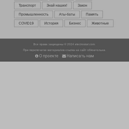
Транспорт
Знай наших!
Закон
Промышленность
Аты-баты
Память
COVID19
История
Бизнес
Животные
Все права защищены © 2024
electrostal.com.
При перепечатке материалов ссылка на сайт обязательна.
О проекте
Написать нам