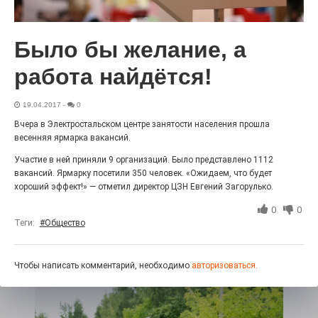
«С ними дядька Черномор»
Было бы желание, а
работа найдётся!
19.04.2017
-
0
Вчера в Электростальском центре занятости населения прошла
весенняя ярмарка вакансий.
Участие в ней приняли 9 организаций. Было представлено 1112
вакансий. Ярмарку посетили 350 человек. «Ожидаем, что будет
хороший эффект!» — отметил директор ЦЗН Евгений Загорулько.
Юбилейным курсом
0
0
Теги:
#Общество
26.07.2026
0
Гордость за ордена! Заводская улица Горького
меняет облик.
Чтобы написать комментарий, необходимо
авторизоваться.