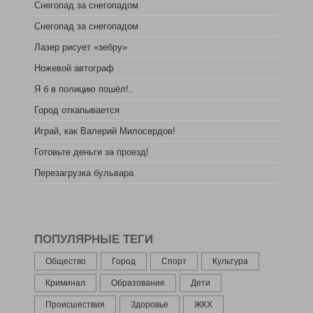
Снегопад за снегопадом
Снегопад за снегопадом
Лазер рисует «зебру»
Ножевой автограф
Я б в полицию пошёл!..
Город откапывается
Играй, как Валерий Милосердов!
Готовьте деньги за проезд!
Перезагрузка бульвара
ПОПУЛЯРНЫЕ ТЕГИ
Общество
Город
Спорт
Культура
Криминал
Образование
Дети
Происшествия
Здоровье
ЖКХ